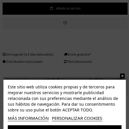
Añadir al carrito
Entrega de 1 a 5 días laborables.
Envío gratuito*
Distribuidor autorizado
Fácil devolución
ENVÍO GRATUITO *
Este sitio web utiliza cookies propias y de terceros para
mejorar nuestros servicios y mostrarle publicidad
relacionada con sus preferencias mediante el análisis de
ISLAS CANARIAS
sus hábitos de navegación. Para dar su consentimiento
Tenerife 3.50€. Gratis a partir de 50€
sobre su uso pulse el botón ACEPTAR TODO.
Resto de islas 5€. Gratis a partir de 50€
MÁS INFORMACIÓN
PERSONALIZAR COOKIES
Entrega de 1 a 5 días laborables. Los pedidos realizados a partir de las 12.00h serán enviados el
dia siguiente (laborable)