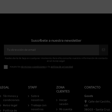
Suscríbete a nuestra newsletter
Puedes darte de baja en cualquier momento. Para ello, consulte nuestra información de contacto
en el Aviso Legal.
Acepto los
términos y condiciones
y la
política de privacidad
LEGAL
STAFF
ZONA
CONTACTO
CLIENTES
Términos y
Sobre
Goods
condiciones
nosotros
Iniciar
Calle del Castillo,
sesión
Aviso legal
Trabaja con
68
nosotros
Mi cuenta
38003 – Santa Cruz
Política de