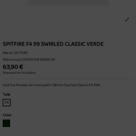
SPITFIRE F4 99 SWIRLED CLASSIC VERDE
Marca:
SPITFIRE
Referencia
2111030158.VERDE.58
63,90 €
Impuestos incluidos
Spitfire Ruedas de monopatín 58mm Swirled Classic F4 99A
Talla
58
Color
VERDE