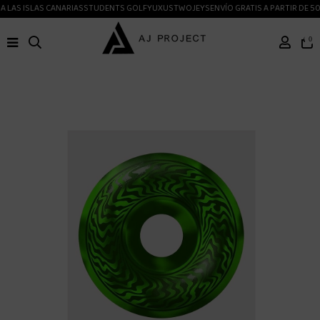
 LAS ISLAS CANARIAS
STUDENTS GOLF
YUXUS
TWOJEYS
ENVÍO GRATIS A PARTIR DE 50
0