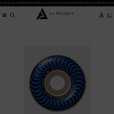
 LAS ISLAS CANARIAS
STUDENTS GOLF
YUXUS
TWOJEYS
ENVÍO GRATIS A PARTIR DE 50
0