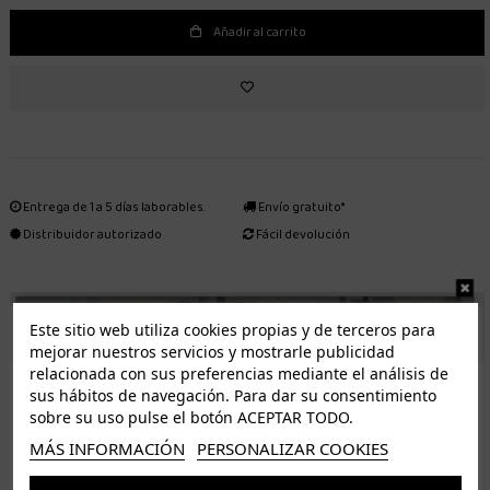
Añadir al carrito
Entrega de 1 a 5 días laborables.
Envío gratuito*
Distribuidor autorizado
Fácil devolución
ENVÍO GRATUITO *
Este sitio web utiliza cookies propias y de terceros para
mejorar nuestros servicios y mostrarle publicidad
relacionada con sus preferencias mediante el análisis de
ISLAS CANARIAS
sus hábitos de navegación. Para dar su consentimiento
Tenerife 3.50€. Gratis a partir de 50€
sobre su uso pulse el botón ACEPTAR TODO.
Resto de islas 5€. Gratis a partir de 50€
MÁS INFORMACIÓN
PERSONALIZAR COOKIES
Entrega de 1 a 5 días laborables. Los pedidos realizados a partir de las 12.00h serán enviados el
dia siguiente (laborable)