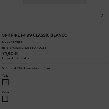
SPITFIRE F4 99 CLASSIC BLANCO
Marca:
SPITFIRE
Referencia
2111016256.BLANCO.56
71,90 €
Impuestos incluidos
Spitfire F4 99D Classic Wheels - 56mm
Talla
56
Color
BLANCO