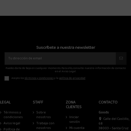
Suscríbete a nuestra newsletter
Puedes darte de baja en cualquier momento. Para ello, consulte nuestra información de contacto
en el Aviso Legal.
Acepto los
términos y condiciones
y la
política de privacidad
LEGAL
STAFF
ZONA
CONTACTO
CLIENTES
Términos y
Sobre
Goods
condiciones
nosotros
Iniciar
Calle del Castillo,
sesión
Aviso legal
Trabaja con
68
nosotros
Mi cuenta
38003 – Santa Cruz
Política de