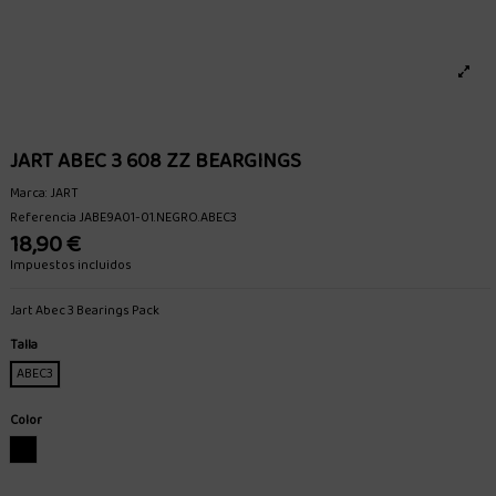
JART ABEC 3 608 ZZ BEARGINGS
Marca:
JART
Referencia
JABE9A01-01.NEGRO.ABEC3
18,90 €
Impuestos incluidos
Jart Abec 3 Bearings Pack
Talla
ABEC3
Color
NEGRO