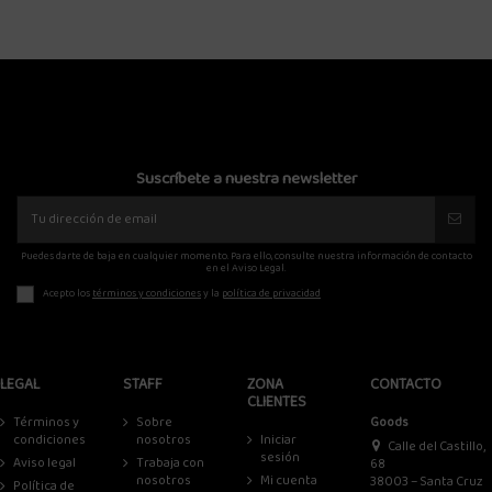
Suscríbete a nuestra newsletter
Puedes darte de baja en cualquier momento. Para ello, consulte nuestra información de contacto
en el Aviso Legal.
Acepto los
términos y condiciones
y la
política de privacidad
LEGAL
STAFF
ZONA
CONTACTO
CLIENTES
Términos y
Sobre
Goods
condiciones
nosotros
Iniciar
Calle del Castillo,
sesión
Aviso legal
Trabaja con
68
nosotros
Mi cuenta
38003 – Santa Cruz
Política de