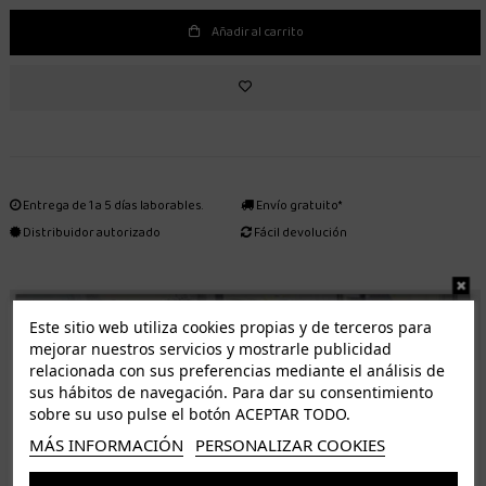
Añadir al carrito
Entrega de 1 a 5 días laborables.
Envío gratuito*
Distribuidor autorizado
Fácil devolución
ENVÍO GRATUITO *
Este sitio web utiliza cookies propias y de terceros para
mejorar nuestros servicios y mostrarle publicidad
relacionada con sus preferencias mediante el análisis de
ISLAS CANARIAS
sus hábitos de navegación. Para dar su consentimiento
Tenerife 3.50€. Gratis a partir de 50€
sobre su uso pulse el botón ACEPTAR TODO.
Resto de islas 5€. Gratis a partir de 50€
MÁS INFORMACIÓN
PERSONALIZAR COOKIES
Entrega de 1 a 5 días laborables. Los pedidos realizados a partir de las 12.00h serán enviados el
dia siguiente (laborable)