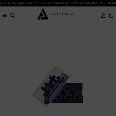
 LAS ISLAS CANARIAS
STUDENTS GOLF
YUXUS
TWOJEYS
ENVÍO GRATIS A PARTIR DE 50
0