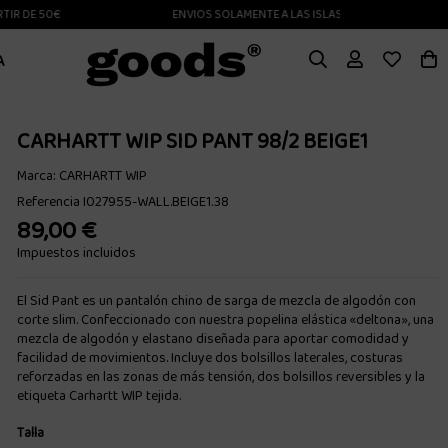
DE 50€
ENVIOS SOLAMENTE A LAS ISLAS CANARIAS
A
CARHARTT WIP SID PANT 98/2 BEIGE1
Marca:
CARHARTT WIP
Referencia
I027955-WALL.BEIGE1.38
89,00 €
Impuestos incluidos
El Sid Pant es un pantalón chino de sarga de mezcla de algodón con
corte slim. Confeccionado con nuestra popelina elástica «deltona», una
mezcla de algodón y elastano diseñada para aportar comodidad y
facilidad de movimientos. Incluye dos bolsillos laterales, costuras
reforzadas en las zonas de más tensión, dos bolsillos reversibles y la
etiqueta Carhartt WIP tejida.
Talla