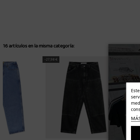
16 artículos en la misma categoría:
-11,80 €
Este
serv
medi
cons
MÁS