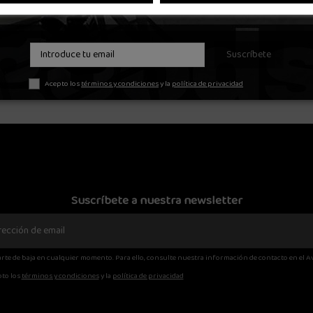
26
28
30
38
NT 872 NEGRO
DICKIES 874 WORK PANT VERDE OLIVA
VOLCOM FR
55,20 €
Suscríbete
€
69,00 €

rrito
Añadir al carrito

Acepto los
términos y condiciones
y la
política de privacidad
Suscríbete a nuestra newsletter
rte de baja en cualquier momento. Para ello, consulte nuestra información de contacto en el Av
to los
términos y condiciones
y la
política de privacidad