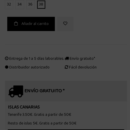
32
34
36
38
Añadir al carrito
Entrega de 1 a 5 días laborables.
Envío gratuito*
Distribuidor autorizado
Fácil devolución
ENVÍO GRATUITO *
ISLAS CANARIAS
Tenerife 3.50€. Gratis a partir de 50€
Resto de islas 5€. Gratis a partir de 50€