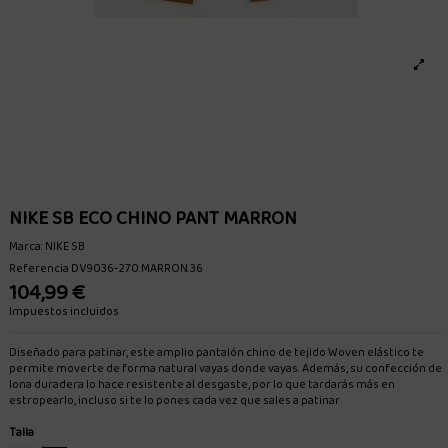
NIKE SB ECO CHINO PANT MARRON
Marca:
NIKE SB
Referencia
DV9036-270.MARRON.36
104,99 €
Impuestos incluidos
Diseñado para patinar, este amplio pantalón chino de tejido Woven elástico te
permite moverte de forma natural vayas donde vayas. Además, su confección de
lona duradera lo hace resistente al desgaste, por lo que tardarás más en
estropearlo, incluso si te lo pones cada vez que sales a patinar
Talla