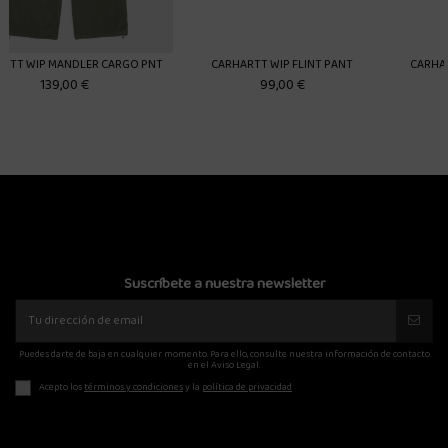
 PNT
CARHARTT WIP FLINT PANT
CARHARTT WIP COLE CARGO PAN
MARRON
99,00 €
129,00 €
Suscríbete a nuestra newsletter
Puedes darte de baja en cualquier momento. Para ello, consulte nuestra información de contacto
en el Aviso Legal.
Acepto los
términos y condiciones
y la
política de privacidad