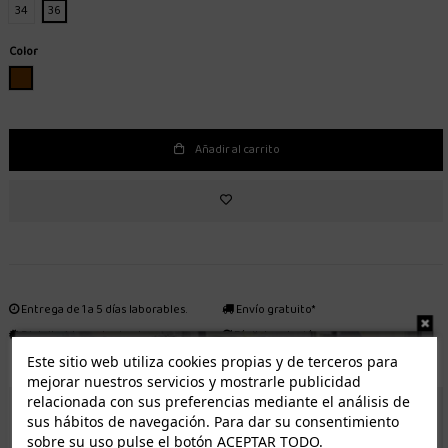
34
36
Color
MARRON
Añadir al carrito
Entrega de 1 a 5 días laborables.
Envío gratuito*
Distribuidor autorizado
Fácil devolución
Este sitio web utiliza cookies propias y de terceros para
mejorar nuestros servicios y mostrarle publicidad
relacionada con sus preferencias mediante el análisis de
ENVÍO GRATUITO *
sus hábitos de navegación. Para dar su consentimiento
sobre su uso pulse el botón ACEPTAR TODO.