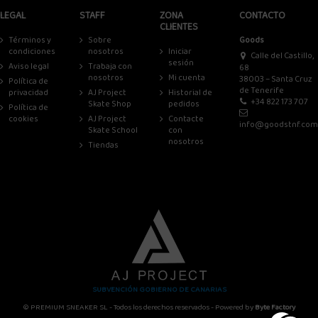
LEGAL
STAFF
ZONA
CONTACTO
CLIENTES
Términos y
Sobre
Goods
condiciones
nosotros
Iniciar
Calle del Castillo,
sesión
Aviso legal
Trabaja con
68
nosotros
Mi cuenta
38003 – Santa Cruz
Política de
de Tenerife
privacidad
AJ Project
Historial de
+34 822 173 707
Skate Shop
pedidos
Política de
cookies
AJ Project
Contacte
info@goodstnf.com
Skate School
con
nosotros
Tiendas
SUBVENCIÓN GOBIERNO DE CANARIAS
© PREMIUM SNEAKER SL - Todos los derechos reservados - Powered by
Byte Factory