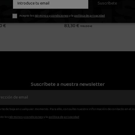
Suscríbete
32
Acepto los
términos y condiciones
y la
política de privacidad
CK PANTS
NIKE STE WVN UL SNEAKER PNT NEGRO
WE ARE NOT
63,99 €
 €
79,99 €


rrito
Añadir al carrito
Suscríbete a nuestra newsletter
rte de baja en cualquier momento. Para ello, consulte nuestra información de contacto en el Av
to los
términos y condiciones
y la
política de privacidad