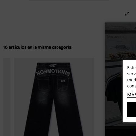
16 artículos en la misma categoría:
-35,70 €
Este
serv
medi
cons
MÁS