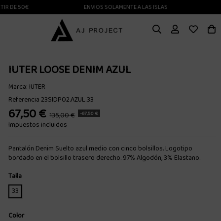
E 50€
ENVIOS SOLAMENTE A LAS ISLAS CANARIAS
IUTER LOOSE DENIM AZUL
Marca:
IUTER
Referencia
23SIDP02.AZUL.33
67,50 €
-67,50 €
135,00 €
Impuestos incluidos
Pantalón Denim Suelto azul medio con cinco bolsillos. Logotipo
bordado en el bolsillo trasero derecho. 97% Algodón, 3% Elastano.
Talla
33
Color