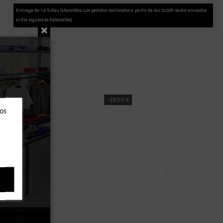
Entrega de 1 a 5 días laborables. Los pedidos realizados a partir de las 12.00h serán enviados
el dia siguiente (laborable)
Nuevo
ros