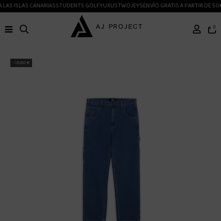
LAS ISLAS CANARIAS
STUDENTS GOLF
YUXUS
TWOJEYS
ENVÍO GRATIS A PARTIR DE 50€
0
-15,80 €