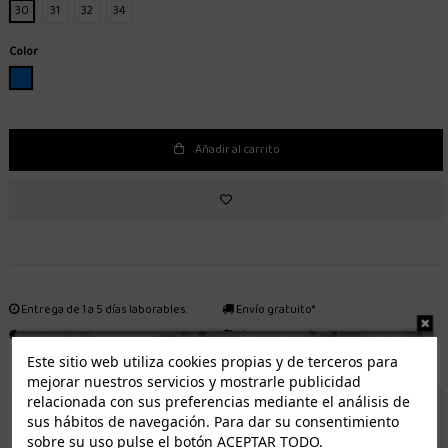
30
31
32
34
Color
AZUL
Añadir al carrito
Entrega de 1 a 5 días laborables.
Envío gratuito*
Distribuidor autorizado
Fácil devolución
Este sitio web utiliza cookies propias y de terceros para
mejorar nuestros servicios y mostrarle publicidad
relacionada con sus preferencias mediante el análisis de
ENVÍO GRATUITO *
sus hábitos de navegación. Para dar su consentimiento
sobre su uso pulse el botón ACEPTAR TODO.