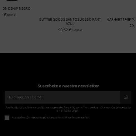
O
BUTTER GOODS SANTOSUOSSO PANT
CARHARTT WIP MASTER PANT VERDE
AZUL
79,00 €
93,52 €
116,90 €
Suscríbete a nuestra newsletter
Puedes darte de baja en cualquier momento. Para ello, consulte nuestra información de contacto
en el Aviso Legal.
Acepto los
términos y condiciones
y la
política de privacidad