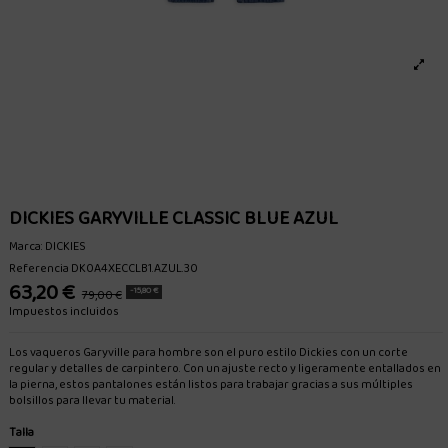
DICKIES GARYVILLE CLASSIC BLUE AZUL
Marca:
DICKIES
Referencia
DK0A4XECCLB1.AZUL.30
63,20 €
-15,80 €
79,00 €
Impuestos incluidos
Los vaqueros Garyville para hombre son el puro estilo Dickies con un corte
regular y detalles de carpintero. Con un ajuste recto y ligeramente entallados en
la pierna, estos pantalones están listos para trabajar gracias a sus múltiples
bolsillos para llevar tu material.
Talla