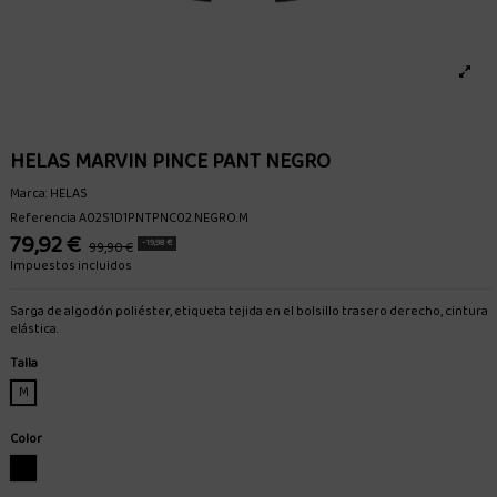
HELAS MARVIN PINCE PANT NEGRO
Marca:
HELAS
Referencia
A02S1D1PNTPNC02.NEGRO.M
79,92 €
-19,98 €
99,90 €
Impuestos incluidos
Sarga de algodón poliéster, etiqueta tejida en el bolsillo trasero derecho, cintura
elástica.
Talla
M
Color
NEGRO