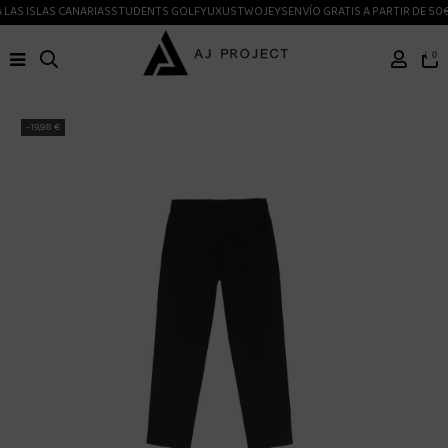
LAS ISLAS CANARIAS
STUDENTS GOLF
YUXUS
TWOJEYS
ENVÍO GRATIS A PARTIR DE 50€
0
-19,98 €