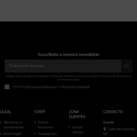
Suscríbete a nuestra newsletter
Puedes darte de baja en cualquier momento. Para ello, consulte nuestra información de contacto
en el Aviso Legal.
Acepto los
términos y condiciones
y la
política de privacidad
LEGAL
STAFF
ZONA
CONTACTO
CLIENTES
Términos y
Sobre
Goods
condiciones
nosotros
Iniciar
Calle del Castillo,
sesión
Aviso legal
Trabaja con
68