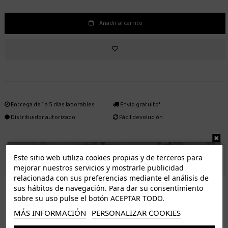
Añadir al carrito
Entrega de 1 a 5 días laborables.
Envío gratuito*
Distribuidor autorizado
Fácil devolución
Este sitio web utiliza cookies propias y de terceros para
ENVÍO GRATUITO *
mejorar nuestros servicios y mostrarle publicidad
relacionada con sus preferencias mediante el análisis de
ISLAS CANARIAS
sus hábitos de navegación. Para dar su consentimiento
Tenerife 3.50€. Gratis a partir de 50€
sobre su uso pulse el botón ACEPTAR TODO.
Resto de islas 5€. Gratis a partir de 50€
MÁS INFORMACIÓN
PERSONALIZAR COOKIES
Entrega de 1 a 5 días laborables. Los pedidos realizados a partir de las 12.00h serán enviados el