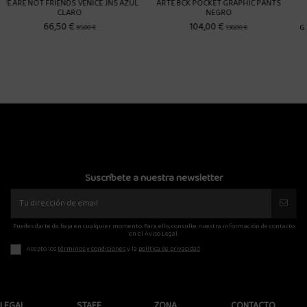
KET GRAPHIC PANTS
NEGRO
00 €
GOODIES SPORTIVE MUSTANG PANTS
ARTE CIRCLE LO
130,00 €
105,00 €
112,00
150,00 €
Suscríbete a nuestra newsletter
Puedes darte de baja en cualquier momento. Para ello, consulte nuestra información de contacto
en el Aviso Legal.
Acepto los
términos y condiciones
y la
política de privacidad
LEGAL
STAFF
ZONA
CONTACTO