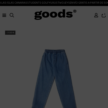
LAS ISLAS CANARIAS
STUDENTS GOLF
YUXUS
TWOJEYS
ENVÍO GRATIS A PARTIR DE 50€
0
-31,50 €