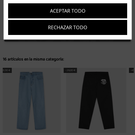
Tenerife 3.50€. Gratis a partir de 50€
ACEPTAR TODO
Resto de islas 5€. Gratis a partir de 50€
Entrega de 1 a 5 días laborables. Los pedidos realizados a partir de las 12.00h serán enviados el
RECHAZAR TODO
dia siguiente (laborable)
Suscríbete
Acepto los
términos y condiciones
y la
política de privacidad
16 artículos en la misma categoría:
-45,00 €
-28,00 €