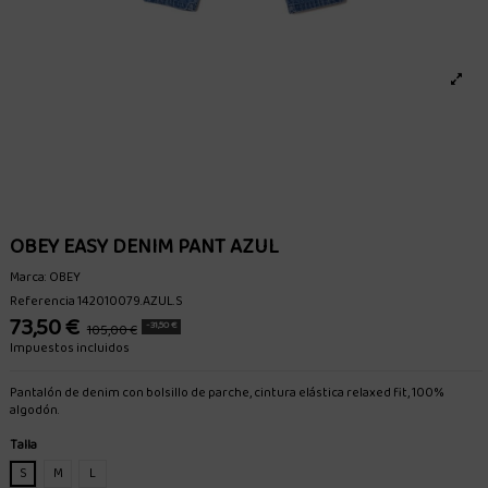
OBEY EASY DENIM PANT AZUL
Marca:
OBEY
Referencia
142010079.AZUL.S
73,50 €
-31,50 €
105,00 €
Impuestos incluidos
Pantalón de denim con bolsillo de parche, cintura elástica relaxed fit, 100%
algodón.
Talla
S
M
L