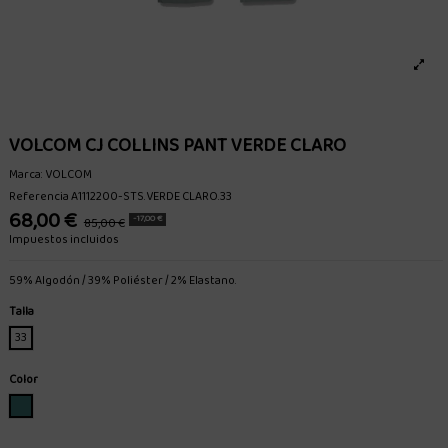
VOLCOM CJ COLLINS PANT VERDE CLARO
Marca:
VOLCOM
Referencia
A1112200-STS.VERDE CLARO.33
68,00 €
-17,00 €
85,00 €
Impuestos incluidos
59% Algodón / 39% Poliéster / 2% Elastano.
Talla
33
Color
VERDE CLARO