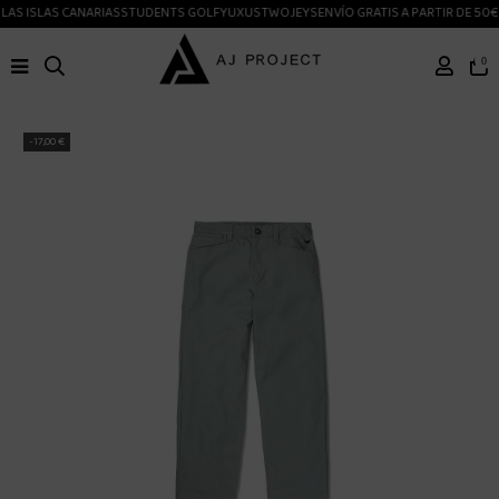
LAS ISLAS CANARIAS
STUDENTS GOLF
YUXUS
TWOJEYS
ENVÍO GRATIS A PARTIR DE 50€
0
-17,00 €