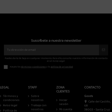
Suscríbete a nuestra newsletter
Puedes darte de baja en cualquier momento. Para ello, consulte nuestra información de contacto
en el Aviso Legal.
Acepto los
términos y condiciones
y la
política de privacidad
LEGAL
STAFF
ZONA
CONTACTO
CLIENTES
Términos y
Sobre
Goods
condiciones
nosotros
Iniciar
Calle del Castillo,
sesión
Aviso legal
Trabaja con
68
nosotros
Mi cuenta
38003 – Santa Cruz
Política de