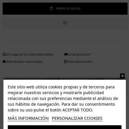
Añadir al carrito
Entrega de 1 a 5 días laborables.
Envío gratuito*
Distribuidor autorizado
Fácil devolución
ENVÍO GRATUITO *
Este sitio web utiliza cookies propias y de terceros para
mejorar nuestros servicios y mostrarle publicidad
relacionada con sus preferencias mediante el análisis de
ISLAS CANARIAS
sus hábitos de navegación. Para dar su consentimiento
Tenerife 3.50€. Gratis a partir de 50€
sobre su uso pulse el botón ACEPTAR TODO.
Resto de islas 5€. Gratis a partir de 50€
MÁS INFORMACIÓN
PERSONALIZAR COOKIES
Entrega de 1 a 5 días laborables. Los pedidos realizados a partir de las 12.00h serán enviados el
dia siguiente (laborable)