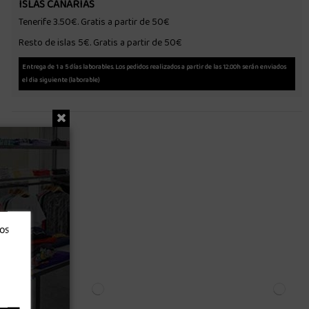
ISLAS CANARIAS
Tenerife 3.50€. Gratis a partir de 50€
Resto de islas 5€. Gratis a partir de 50€
Entrega de 1 a 5 días laborables. Los pedidos realizados a partir de las 12.00h serán enviados
el dia siguiente (laborable)
ros