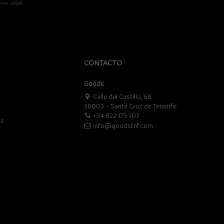
iso Legal.
CONTACTO
Goods
Calle del Castillo, 68
38003 – Santa Cruz de Tenerife
+34 822 173 707
os
info@goodstnf.com