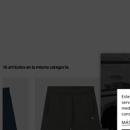
16 artículos en la misma categoría:
Este
serv
medi
cons
MÁS