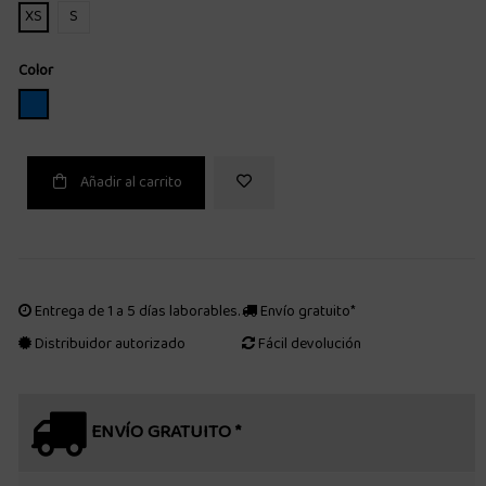
XS
S
Color
AZUL
Añadir al carrito
Entrega de 1 a 5 días laborables.
Envío gratuito*
Distribuidor autorizado
Fácil devolución
ENVÍO GRATUITO *