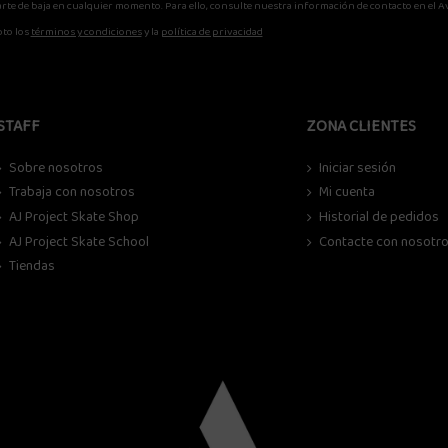
rte de baja en cualquier momento. Para ello, consulte nuestra información de contacto en el Av
to los
términos y condiciones
y la
política de privacidad
STAFF
ZONA CLIENTES
Sobre nosotros
Iniciar sesión
Trabaja con nosotros
Mi cuenta
AJ Project Skate Shop
Historial de pedidos
AJ Project Skate School
Contacte con nosotr
Tiendas