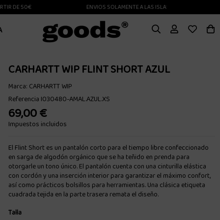
 DE 50€
ENVIOS SOLAMENTE A LAS ISLAS CANARIAS
A
CARHARTT WIP FLINT SHORT AZUL
Marca:
CARHARTT WIP
Referencia
I030480-AMAL.AZUL.XS
69,00 €
Impuestos incluidos
El Flint Short es un pantalón corto para el tiempo libre confeccionado
en sarga de algodón orgánico que se ha teñido en prenda para
otorgarle un tono único. El pantalón cuenta con una cinturilla elástica
con cordón y una inserción interior para garantizar el máximo confort,
así como prácticos bolsillos para herramientas. Una clásica etiqueta
cuadrada tejida en la parte trasera remata el diseño.
Talla