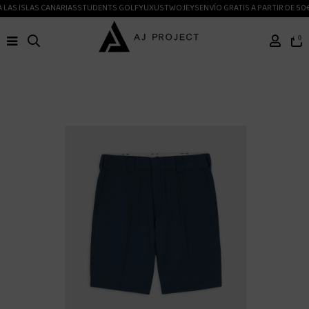
LAS ISLAS CANARIAS
STUDENTS GOLF
YUXUS
TWOJEYS
ENVÍO GRATIS A PARTIR DE 50€
0