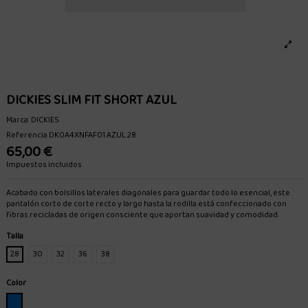
DICKIES SLIM FIT SHORT AZUL
Marca:
DICKIES
Referencia
DK0A4XNFAF01.AZUL.28
65,00 €
Impuestos incluidos
Acabado con bolsillos laterales diagonales para guardar todo lo esencial, este
pantalón corto de corte recto y largo hasta la rodilla está confeccionado con
fibras recicladas de origen consciente que aportan suavidad y comodidad.
Talla
28
30
32
36
38
Color
AZUL