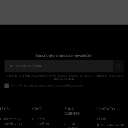
65,00 €
Suscríbete a nuestra newsletter
Puedes darte de baja en cualquier momento. Para ello, consulte nuestra información de contacto
en el Aviso Legal.
Acepto los
términos y condiciones
y la
política de privacidad
LEGAL
STAFF
ZONA
CONTACTO
CLIENTES
Términos y
Sobre
Goods
condiciones
nosotros
Iniciar
Calle del Castillo,