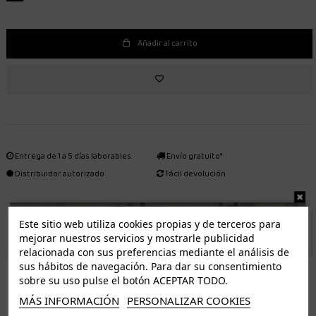
Añadir al carrito
Entrega de 1 a 5 días laborables.
Envío gratuito*
Distribuidor autorizado
Fácil devolución
Este sitio web utiliza cookies propias y de terceros para
ENVÍO GRATUITO *
mejorar nuestros servicios y mostrarle publicidad
relacionada con sus preferencias mediante el análisis de
sus hábitos de navegación. Para dar su consentimiento
ISLAS CANARIAS
sobre su uso pulse el botón ACEPTAR TODO.
Tenerife 3.50€. Gratis a partir de 50€
MÁS INFORMACIÓN
PERSONALIZAR COOKIES
Resto de islas 5€. Gratis a partir de 50€