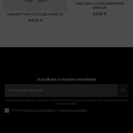
VANS DRILL CHORE CARPENTER
MARRON
64,90 €
CARHARTT WIP OG DOUBLE KNEE SH
149,00 €
Suscríbete a nuestra newsletter
Puedes darte de baja en cualquier momento. Para ello, consulte nuestra información de contacto
en el Aviso Legal.
Acepto los
términos y condiciones
y la
política de privacidad