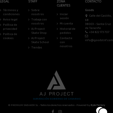
LEGAL
STAFF
ZONA
CONTACTO
CLIENTES
Términos y
Sobre
Goods
condiciones
nosotros
Iniciar
Calle del Castillo,
sesión
Aviso legal
Trabaja con
68
nosotros
Mi cuenta
38003 – Santa Cruz
Política de
de Tenerife
privacidad
AJ Project
Historial de
+34 822 173 707
Skate Shop
pedidos
Política de
cookies
AJ Project
Contacte
info@goodstnf.com
Skate School
con
nosotros
Tiendas
SUBVENCIÓN GOBIERNO DE CANARIAS
© PREMIUM SNEAKER SL - Todos los derechos reservados - Powered by
Byte Factory