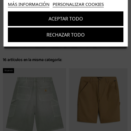
ISLAS CANARIAS
MÁS INFORMACIÓN
PERSONALIZAR COOKIES
Tenerife 3.50€. Gratis a partir de 50€
Resto de islas 5€. Gratis a partir de 50€
ACEPTAR TODO
Entrega de 1 a 5 días laborables. Los pedidos realizados a partir de las 12.00h serán enviados el
dia siguiente (laborable)
RECHAZAR TODO
Suscríbete
Acepto los
términos y condiciones
y la
política de privacidad
16 artículos en la misma categoría:
Nuevo