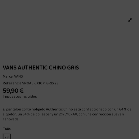
VANS AUTHENTIC CHINO GRIS
Marca:
VANS
Referencia
VN0A5FJX1071.GRIS.28
59,90 €
Impuestos incluidos
El pantalón corto holgado Authentic Chino está confeccionado con un 64% de
algodón, un 34% de poliéster y un 2% LYCRA®, con una confección suave y
renovada.
Talla
28