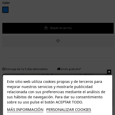
Color
AZUL
Añadir al carrito
Entrega de 1 a 5 días laborables.
Envío gratuito*
Distribuidor autorizado
Fácil devolución
Este sitio web utiliza cookies propias y de terceros para
mejorar nuestros servicios y mostrarle publicidad
relacionada con sus preferencias mediante el análisis de
ENVÍO GRATUITO *
sus hábitos de navegación. Para dar su consentimiento
sobre su uso pulse el botón ACEPTAR TODO.
MÁS INFORMACIÓN
PERSONALIZAR COOKIES
ISLAS CANARIAS