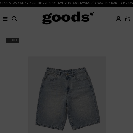
LAS ISLAS CANARIAS
STUDENTS GOLF
YUXUS
TWOJEYS
ENVÍO GRATIS A PARTIR DE 50€
0
-30,00 €