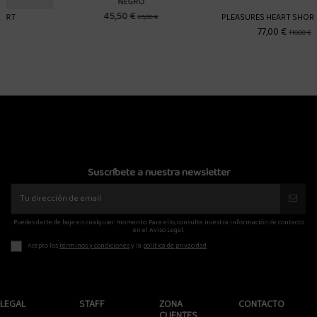
PLEASURES HEART SHORT NEGRO
ARTE CANVAS CARGO SH
77,00 €
96,00 €
110,00 €
120,00 €
Suscríbete a nuestra newsletter
Puedes darte de baja en cualquier momento. Para ello, consulte nuestra información de contacto
en el Aviso Legal.
Acepto los
términos y condiciones
y la
política de privacidad
LEGAL
STAFF
ZONA
CONTACTO
CLIENTES