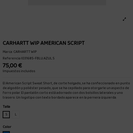
CARHARTT WIP AMERICAN SCRIPT
Marca:
CARHARTT WIP
Referencia
I031685-FBLU.AZUL.S
75,00 €
Impuestos incluidos
El American Script Sweat Short, de corte holgado, se ha confeccionado en punto
de algodón y poliéster pesado, que se ha cepillado para otorgarle un aspecto de
forro polar. El pantalón corto está adornado con dos bolsillos laterales y uno
trasero. Un logotipo con texto bordado aparece en la pernera izquierda.
Talla
S
L
Color