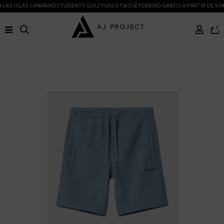
LAS ISLAS CANARIAS
STUDENTS GOLF
YUXUS
TWOJEYS
ENVÍO GRATIS A PARTIR DE 50€
0