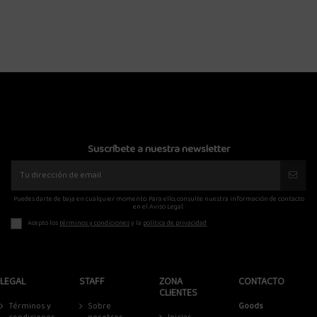
NEGR
90,00 €
89,00
Suscríbete a nuestra newsletter
Puedes darte de baja en cualquier momento. Para ello, consulte nuestra información de contacto
en el Aviso Legal.
Acepto los
términos y condiciones
y la
política de privacidad
LEGAL
STAFF
ZONA
CONTACTO
CLIENTES
Términos y
Sobre
Goods