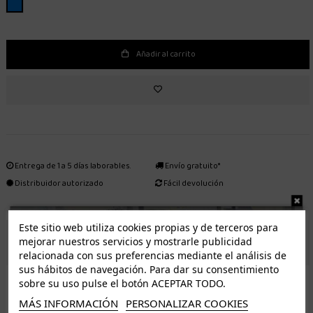
AZUL
Añadir al carrito
Entrega de 1 a 5 días laborables.
Envío gratuito*
Distribuidor autorizado
Fácil devolución
Este sitio web utiliza cookies propias y de terceros para
ENVÍO GRATUITO *
mejorar nuestros servicios y mostrarle publicidad
relacionada con sus preferencias mediante el análisis de
sus hábitos de navegación. Para dar su consentimiento
ISLAS CANARIAS
sobre su uso pulse el botón ACEPTAR TODO.
Tenerife 3.50€. Gratis a partir de 50€
MÁS INFORMACIÓN
PERSONALIZAR COOKIES
Resto de islas 5€. Gratis a partir de 50€