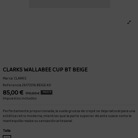
CLARKS WALLABEE CUP BT BEIGE
Marca:
CLARKS
Referencia
26173316.BEIGE.40
85,00 €
-85,00 €
170,00 €
Impuestos incluidos
Perfectamente proporcionada, la suela gruesa de crepé se deja natural para una
estética retro moderna, mientras que la parte superior de ante suave como la
mantequilla realza su sensación artesanal.
Talla