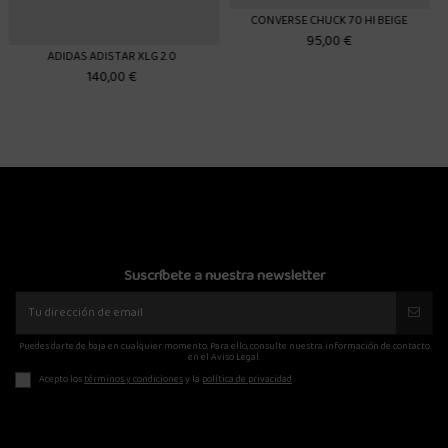
NVERSE CHUCK 70 HI BEIGE
95,00 €
ADIDAS TEMPER RUN 2 NEGRO
NEW
60,00 €
100,00 €
Suscríbete a nuestra newsletter
Puedes darte de baja en cualquier momento. Para ello, consulte nuestra información de contacto
en el Aviso Legal.
Acepto los
términos y condiciones
y la
política de privacidad