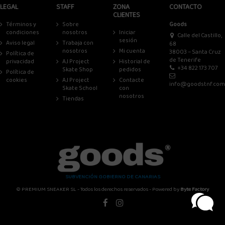
LEGAL
STAFF
ZONA
CONTACTO
CLIENTES
Términos y
Sobre
Goods
condiciones
nosotros
Iniciar
Calle del Castillo,
sesión
Aviso legal
Trabaja con
68
nosotros
Mi cuenta
38003 – Santa Cruz
Política de
de Tenerife
privacidad
AJ Project
Historial de
+34 822 173 707
Skate Shop
pedidos
Política de
cookies
AJ Project
Contacte
info@goodstnf.com
Skate School
con
nosotros
Tiendas
SUBVENCIÓN GOBIERNO DE CANARIAS
© PREMIUM SNEAKER SL - Todos los derechos reservados - Powered by
Byte Factory