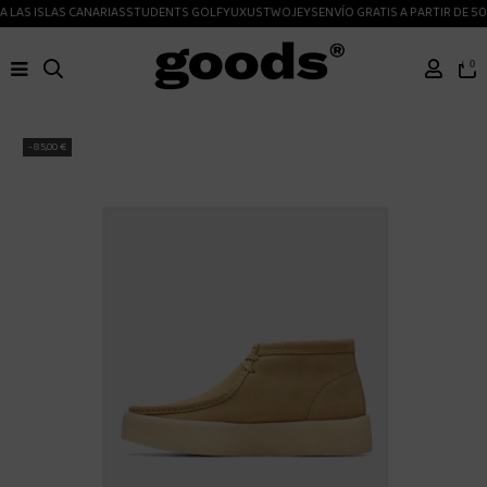
 LAS ISLAS CANARIAS
STUDENTS GOLF
YUXUS
TWOJEYS
ENVÍO GRATIS A PARTIR DE 50
0
-85,00 €