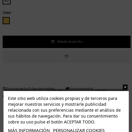
40
Color
BEIGE
Añadir al carrito
Entrega de 1 a 5 días laborables.
Envío gratuito*
Distribuidor autorizado
Fácil devolución
Este sitio web utiliza cookies propias y de terceros para
mejorar nuestros servicios y mostrarle publicidad
relacionada con sus preferencias mediante el análisis de
sus hábitos de navegación. Para dar su consentimiento
ENVÍO GRATUITO *
sobre su uso pulse el botón ACEPTAR TODO.
MÁS INFORMACIÓN
PERSONALIZAR COOKIES