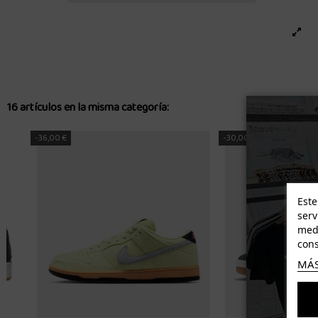
16 artículos en la misma categoría:
-33,00 €
-27,00 €
Este
serv
medi
cons
MÁS