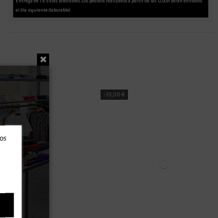
Entrega de 1 a 5 días laborables. Los pedidos realizados a partir de las 12.00h serán enviados
el dia siguiente (laborable)
-28,47 €
ros