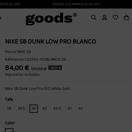
 DE 50€
ENVIOS SOLAMENTE A LAS ISLAS CANARIAS
A
NIKE SB DUNK LOW PRO BLANCO
Marca:
NIKE SB
Referencia
CD2563-101.BLANCO.39
84,00 €
-36,00 €
120,00 €
Impuestos incluidos
Nike SB Dunk Low Pro ISO White Gum
Talla
38
38.5
39
40
40.5
41
42
Color
BLANCO