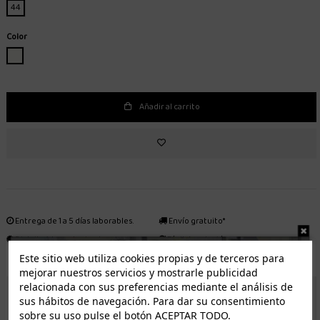
44
Color
BLANCO
Añadir al carrito
Entrega de 1 a 5 días laborables.
Envío gratuito*
Distribuidor autorizado
Fácil devolución
Este sitio web utiliza cookies propias y de terceros para
mejorar nuestros servicios y mostrarle publicidad
relacionada con sus preferencias mediante el análisis de
ENVÍO GRATUITO *
sus hábitos de navegación. Para dar su consentimiento
sobre su uso pulse el botón ACEPTAR TODO.