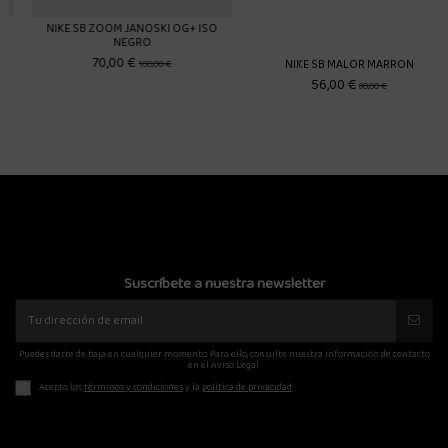
G+ ISO
NIKE SB MALOR MARRON
CONVERSE FASTBREAK PRO 
BLANCO
56,00 €
80,00 €
76,00 €
95,00 €
Suscríbete a nuestra newsletter
Puedes darte de baja en cualquier momento. Para ello, consulte nuestra información de contacto
en el Aviso Legal.
Acepto los
términos y condiciones
y la
política de privacidad