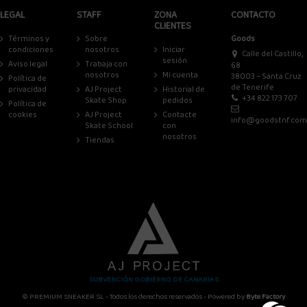
LEGAL
STAFF
ZONA
CONTACTO
CLIENTES
Términos y
Sobre
Goods
condiciones
nosotros
Iniciar
Calle del Castillo,
sesión
Aviso legal
Trabaja con
68
nosotros
Mi cuenta
38003 – Santa Cruz
Política de
de Tenerife
privacidad
AJ Project
Historial de
+34 822 173 707
Skate Shop
pedidos
Política de
cookies
AJ Project
Contacte
info@goodstnf.com
Skate School
con
nosotros
Tiendas
SUBVENCIÓN GOBIERNO DE CANARIAS
© PREMIUM SNEAKER SL - Todos los derechos reservados - Powered by
Byte Factory