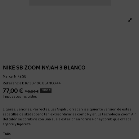
NIKE SB ZOOM NYJAH 3 BLANCO
Marca:
NIKE SB
Referencia
DJ6130-100.BLANCO.44
77,00 €
-33,00 €
110,00 €
Impuestos incluidos
Ligeras. Sencillas. Perfectas. Las Nyjah 3 ofrecen la siguiente versión de estas
zapatillas de skateboard tan extraordinarias como Nyjah. La tecnología Zoom Air
del talón se combina con una suela exterior en forma Honeycomb que ofrece
agarre y ligereza.
Talla