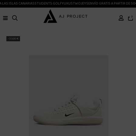
 LAS ISLAS CANARIAS
STUDENTS GOLF
YUXUS
TWOJEYS
ENVÍO GRATIS A PARTIR DE 50
0
-33,00 €