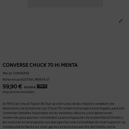
CONVERSE CHUCK 70 HI MENTA
Marca:
CONVERSE
Referencia
A02756C.MENTA.37
59,90 €
-35,10 €
95,00 €
Impuestos incluidos
En 1970, las Chuck Taylor All Star ya eran unas de las mejores sneakers de
baloncesto de la historia. Las Chuck 70 rinden homenaje a este legado, para ello
combinan detalles inspirados en los modelos clásicos y actualizaciones
modernas para aportar comodidad. La amortiguación de la plantilla Ortholite y
las costuras en la lengüeta con alas aportan una comodidad de nivel superior. La
mediasuela brillante en color garza y el exclusivo parche del tobillo con la