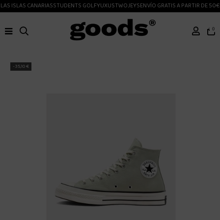
LAS ISLAS CANARIAS
STUDENTS GOLF
YUXUS
TWOJEYS
ENVÍO GRATIS A PARTIR DE 50€
0
-35,10 €