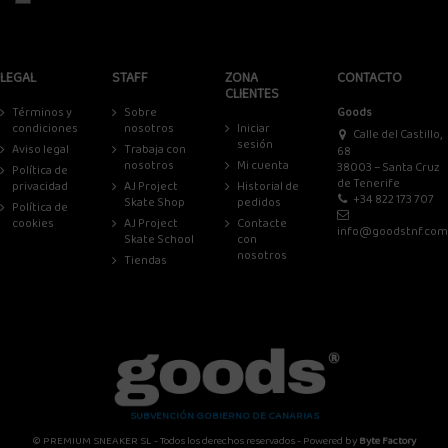
LEGAL
STAFF
ZONA
CONTACTO
CLIENTES
Términos y
Sobre
Goods
condiciones
nosotros
Iniciar
Calle del Castillo,
sesión
Aviso legal
Trabaja con
68
nosotros
Mi cuenta
38003 – Santa Cruz
Política de
de Tenerife
privacidad
AJ Project
Historial de
+34 822 173 707
Skate Shop
pedidos
Política de
cookies
AJ Project
Contacte
info@goodstnf.com
Skate School
con
nosotros
Tiendas
SUBVENCIÓN GOBIERNO DE CANARIAS
© PREMIUM SNEAKER SL - Todos los derechos reservados - Powered by
Byte Factory