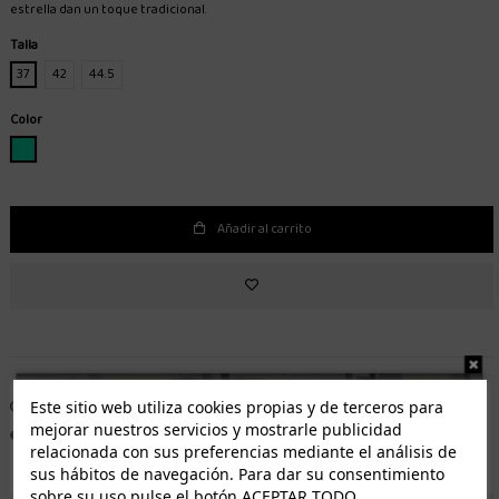
estrella dan un toque tradicional.
Talla
37
42
44.5
Color
MENTA
Añadir al carrito
Entrega de 1 a 5 días laborables.
Envío gratuito*
Este sitio web utiliza cookies propias y de terceros para
mejorar nuestros servicios y mostrarle publicidad
Distribuidor autorizado
Fácil devolución
relacionada con sus preferencias mediante el análisis de
sus hábitos de navegación. Para dar su consentimiento
sobre su uso pulse el botón ACEPTAR TODO.