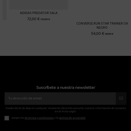
LA
CONVERSE RUN STAR TRAINER OX
NEW BALANCE 204L PLAT
NEGRO
91,00 €
130,00 €
54,00 €
90,00 €
Suscríbete a nuestra newsletter
Puedes darte de baja en cualquier momento. Para ello, consulte nuestra información de contacto
en el Aviso Legal.
Acepto los
términos y condiciones
y la
política de privacidad