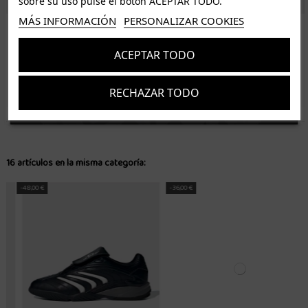
sobre su uso pulse el botón ACEPTAR TODO.
MÁS INFORMACIÓN
PERSONALIZAR COOKIES
ISLAS CANARIAS
Tenerife 3.50€. Gratis a partir de 50€
ACEPTAR TODO
Resto de islas 5€. Gratis a partir de 50€
Entrega de 1 a 5 días laborables. Los pedidos realizados a partir de las 12.00h serán enviados el
RECHAZAR TODO
dia siguiente (laborable)
Suscríbete
Acepto los
términos y condiciones
y la
política de privacidad
16 artículos en la misma categoría:
-36,00 €
-39,00 €