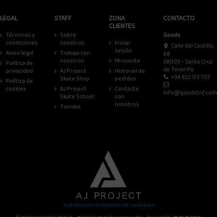
LEGAL
STAFF
ZONA
CONTACTO
CLIENTES
Términos y
Sobre
Goods
condiciones
nosotros
Iniciar
Calle del Castillo,
sesión
Aviso legal
Trabaja con
68
nosotros
Mi cuenta
38003 – Santa Cruz
Política de
de Tenerife
privacidad
AJ Project
Historial de
+34 822 173 707
Skate Shop
pedidos
Política de
cookies
AJ Project
Contacte
info@goodstnf.com
Skate School
con
nosotros
Tiendas
SUBVENCIÓN GOBIERNO DE CANARIAS