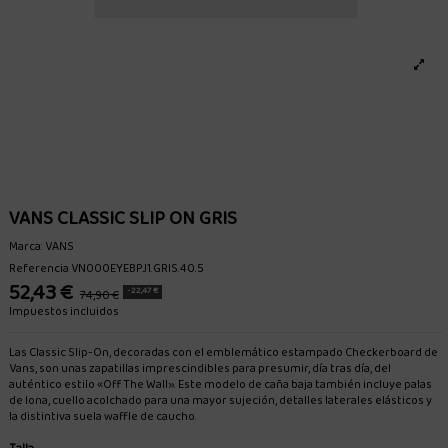
VANS CLASSIC SLIP ON GRIS
Marca:
VANS
Referencia
VN000EYEBPJ1.GRIS.40.5
52,43 €
-22,47 €
74,90 €
Impuestos incluidos
Las Classic Slip-On, decoradas con el emblemático estampado Checkerboard de
Vans, son unas zapatillas imprescindibles para presumir, día tras día, del
auténtico estilo «Off The Wall». Este modelo de caña baja también incluye palas
de lona, cuello acolchado para una mayor sujeción, detalles laterales elásticos y
la distintiva suela waffle de caucho.