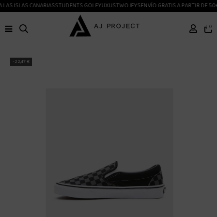
LAS ISLAS CANARIAS
STUDENTS GOLF
YUXUS
TWOJEYS
ENVÍO GRATIS A PARTIR DE 50
0
-22,47 €