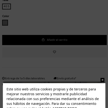
Talla
40.5
Color
GRIS
Añadir al carrito
Entrega de 1 a 5 días laborables.
Envío gratuito*
Distribuidor autorizado
Fácil devolución
Este sitio web utiliza cookies propias y de terceros para
mejorar nuestros servicios y mostrarle publicidad
relacionada con sus preferencias mediante el análisis de
sus hábitos de navegación. Para dar su consentimiento
ENVÍO GRATUITO *