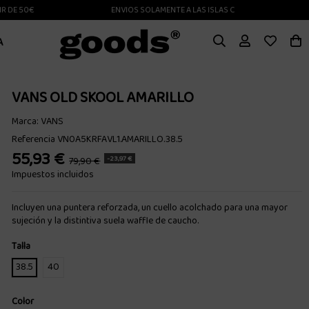
 50€
ENVIOS SOLAMENTE A LAS ISLAS CANARIAS
A
VANS OLD SKOOL AMARILLO
Marca:
VANS
Referencia
VN0A5KRFAVL1.AMARILLO.38.5
55,93 €
-23,97 €
79,90 €
Impuestos incluidos
Incluyen una puntera reforzada, un cuello acolchado para una mayor
sujeción y la distintiva suela waffle de caucho.
Talla
38.5
40
Color