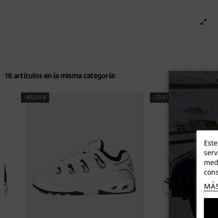
16 artículos en la misma categoría:
-23,97 €
-26,97 €
Este
serv
medi
cons
MÁS