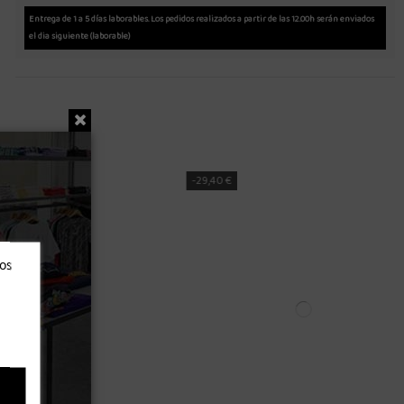
Entrega de 1 a 5 días laborables. Los pedidos realizados a partir de las 12.00h serán enviados
el dia siguiente (laborable)
-30,00 €
ros