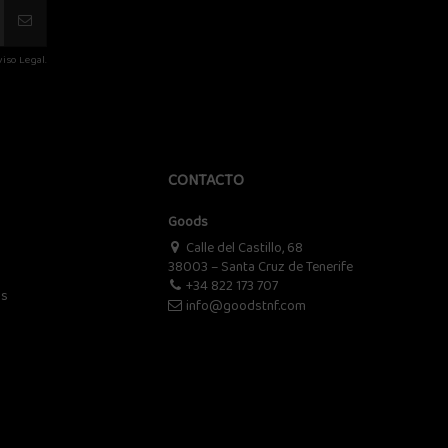
iso Legal.
CONTACTO
Goods
Calle del Castillo, 68
38003 – Santa Cruz de Tenerife
+34 822 173 707
os
info@goodstnf.com