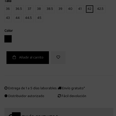
Talla
36
36.5
37
38
38.5
39
40
41
42
42.5
43
44
44.5
45
Color
NEGRO
Añadir al carrito
Entrega de 1 a 5 días laborables.
Envío gratuito*
Distribuidor autorizado
Fácil devolución