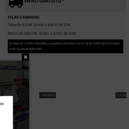
ENVÍO GRATUITO *
ISLAS CANARIAS
Tenerife 3.50€. Gratis a partir de 50€
Resto de islas 5€. Gratis a partir de 50€
Entrega de 1 a 5 días laborables. Los pedidos realizados a partir de las 12.00h serán enviados
el dia siguiente (laborable)
-24,00 €
ros