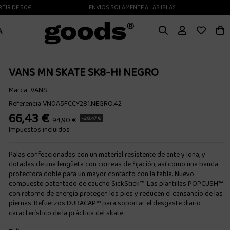
DE 50€
ENVIOS SOLAMENTE A LAS ISLAS CANARIAS
A
VANS MN SKATE SK8-HI NEGRO
Marca:
VANS
Referencia
VN0A5FCCY281.NEGRO.42
66,43 €
-28,47 €
94,90 €
Impuestos incluidos
Palas confeccionadas con un material resistente de ante y lona, y
dotadas de una lengüeta con correas de fijación, así como una banda
protectora doble para un mayor contacto con la tabla. Nuevo
compuesto patentado de caucho SickStick™. Las plantillas POPCUSH™
con retorno de energía protegen los pies y reducen el cansancio de las
piernas. Refuerzos DURACAP™ para soportar el desgaste diario
característico de la práctica del skate.