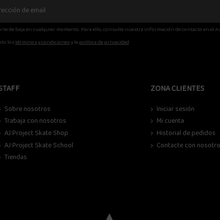
rte de baja en cualquier momento. Para ello, consulte nuestra información de contacto en el Av
to los
términos y condiciones
y la
política de privacidad
STAFF
ZONA CLIENTES
Sobre nosotros
Iniciar sesión
Trabaja con nosotros
Mi cuenta
AJ Project Skate Shop
Historial de pedidos
AJ Project Skate School
Contacte con nosotr
Tiendas