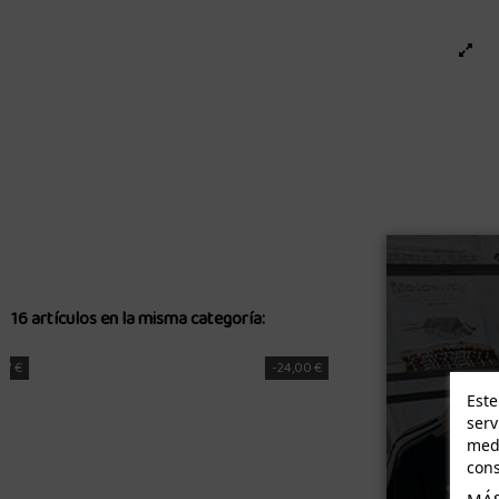
16 artículos en la misma categoría:
-24,00 €
-33,00 €
Este
serv
medi
cons
MÁS