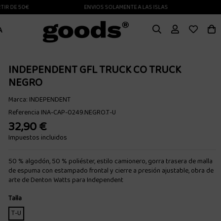
DE 50€
ENVIOS SOLAMENTE A LAS ISLAS CANARIAS
A
INDEPENDENT GFL TRUCK CO TRUCK
NEGRO
Marca:
INDEPENDENT
Referencia
INA-CAP-0249.NEGRO.T-U
32,90 €
Impuestos incluidos
50 % algodón, 50 % poliéster, estilo camionero, gorra trasera de malla
de espuma con estampado frontal y cierre a presión ajustable, obra de
arte de Denton Watts para Independent
Talla
T-U