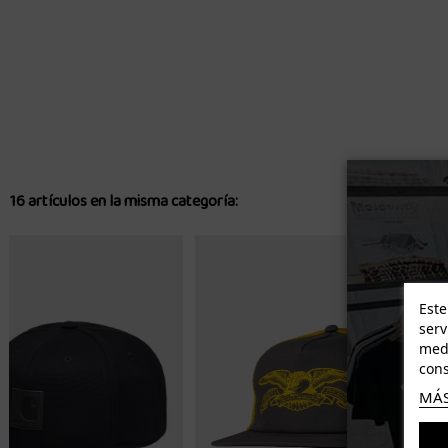
16 artículos en la misma categoría:
Este
serv
medi
cons
MÁS