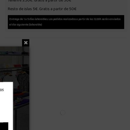
Tenerife 3.50€. Gratis a partir de 50€
Resto de islas 5€. Gratis a partir de 50€
Entrega de 1 a 5 días laborables. Los pedidos realizados a partir de las 12.00h serán enviados
el dia siguiente (laborable)
ros