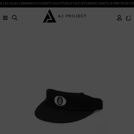
 LAS ISLAS CANARIAS
STUDENTS GOLF
YUXUS
TWOJEYS
ENVÍO GRATIS A PARTIR DE 50
0