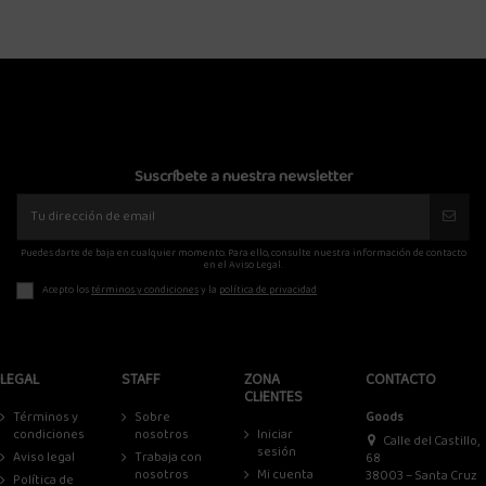
Suscríbete a nuestra newsletter
Puedes darte de baja en cualquier momento. Para ello, consulte nuestra información de contacto
en el Aviso Legal.
Acepto los
términos y condiciones
y la
política de privacidad
LEGAL
STAFF
ZONA
CONTACTO
CLIENTES
Términos y
Sobre
Goods
condiciones
nosotros
Iniciar
Calle del Castillo,
sesión
Aviso legal
Trabaja con
68
nosotros
Mi cuenta
38003 – Santa Cruz
Política de