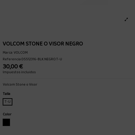
VOLCOM STONE O VISOR NEGRO
Marca:
VOLCOM
Referencia
D5512316-BLK.NEGRO.T-U
30,00 €
Impuestos incluidos
Volcom Stone o Visor
Talla
T-U
Color
NEGRO