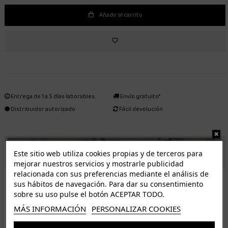
Añadir al carrito
Entrega de 1 a 5 días laborables.
Envío gratuito*
Distribuidor autorizado
Fácil devolución
ENVÍO GRATUITO *
Este sitio web utiliza cookies propias y de terceros para
mejorar nuestros servicios y mostrarle publicidad
relacionada con sus preferencias mediante el análisis de
ISLAS CANARIAS
sus hábitos de navegación. Para dar su consentimiento
Tenerife 3.50€. Gratis a partir de 50€
sobre su uso pulse el botón ACEPTAR TODO.
Resto de islas 5€. Gratis a partir de 50€
MÁS INFORMACIÓN
PERSONALIZAR COOKIES
Entrega de 1 a 5 días laborables. Los pedidos realizados a partir de las 12.00h serán enviados el
dia siguiente (laborable)