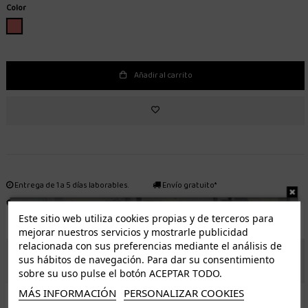
Color
ROSADO
Añadir al carrito
Entrega de 1 a 5 días laborables.
Envío gratuito*
Distribuidor autorizado
Fácil devolución
Este sitio web utiliza cookies propias y de terceros para
mejorar nuestros servicios y mostrarle publicidad
relacionada con sus preferencias mediante el análisis de
ENVÍO GRATUITO *
sus hábitos de navegación. Para dar su consentimiento
sobre su uso pulse el botón ACEPTAR TODO.
MÁS INFORMACIÓN
PERSONALIZAR COOKIES
ISLAS CANARIAS