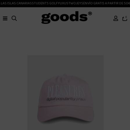
LAS ISLAS CANARIAS
STUDENTS GOLF
YUXUS
TWOJEYS
ENVÍO GRATIS A PARTIR DE 50€
0