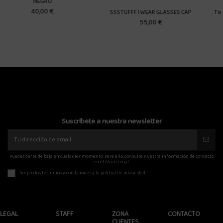
SSSTUFFF I WEAR GLASSES CAP
TWOJEYS ALL-OVER STARS BEANI
55,00 €
45,00 €
Suscríbete a nuestra newsletter
Puedes darte de baja en cualquier momento. Para ello, consulte nuestra información de contacto
en el Aviso Legal.
Acepto los
términos y condiciones
y la
política de privacidad
LEGAL
STAFF
ZONA
CONTACTO
CLIENTES