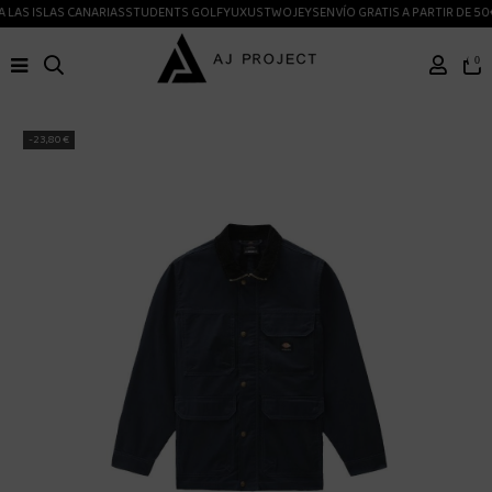
 LAS ISLAS CANARIAS
STUDENTS GOLF
YUXUS
TWOJEYS
ENVÍO GRATIS A PARTIR DE 50
0
-23,80 €