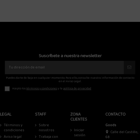
Suscríbete a nuestra newsletter
Puedes darte de baja en cualquier momento. Para ello, consulte nuestra información de contacto
en el Aviso Legal.
Acepto los
términos y condiciones
y la
política de privacidad
LEGAL
STAFF
ZONA
CONTACTO
CLIENTES
Términos y
Sobre
Goods
condiciones
nosotros
Iniciar
Calle del Castillo,
sesión
Aviso legal
Trabaja con
68