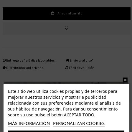
Añadir al carrito
Entrega de 1 a 5 días laborables.
Envío gratuito*
Distribuidor autorizado
Fácil devolución
Este sitio web utiliza cookies propias y de terceros para
ENVÍO GRATUITO *
mejorar nuestros servicios y mostrarle publicidad
relacionada con sus preferencias mediante el análisis de
ISLAS CANARIAS
sus hábitos de navegación. Para dar su consentimiento
Tenerife 3.50€. Gratis a partir de 50€
sobre su uso pulse el botón ACEPTAR TODO.
Resto de islas 5€. Gratis a partir de 50€
MÁS INFORMACIÓN
PERSONALIZAR COOKIES
Entrega de 1 a 5 días laborables. Los pedidos realizados a partir de las 12.00h serán enviados el