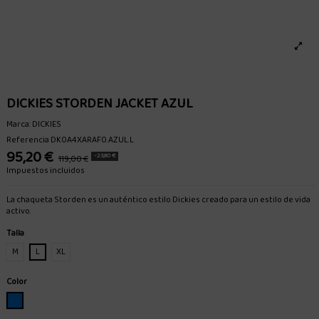
DICKIES STORDEN JACKET AZUL
Marca:
DICKIES
Referencia
DK0A4XARAF0.AZUL.L
95,20 €
-23,80 €
119,00 €
Impuestos incluidos
La chaqueta Storden es un auténtico estilo Dickies creado para un estilo de vida
activo.
Talla
M
L
XL
Color
AZUL