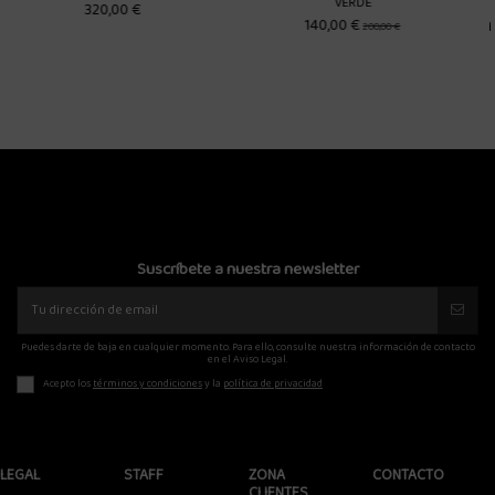
VERDE
00 €
MAISON ERODE WAVE ZIPPED HOOD
JUNGLES POCKE
200,00 €
89,00 €
168,00
Suscríbete a nuestra newsletter
Puedes darte de baja en cualquier momento. Para ello, consulte nuestra información de contacto
en el Aviso Legal.
Acepto los
términos y condiciones
y la
política de privacidad
LEGAL
STAFF
ZONA
CONTACTO
CLIENTES