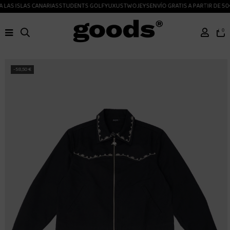
 LAS ISLAS CANARIAS
STUDENTS GOLF
YUXUS
TWOJEYS
ENVÍO GRATIS A PARTIR DE 50
0
-58,50 €