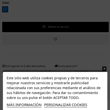
Color
AZUL
Añadir al carrito
Entrega de 1 a 5 días laborables.
Envío gratuito*
Distribuidor autorizado
Fácil devolución
Este sitio web utiliza cookies propias y de terceros para
mejorar nuestros servicios y mostrarle publicidad
relacionada con sus preferencias mediante el análisis de
ENVÍO GRATUITO *
sus hábitos de navegación. Para dar su consentimiento
sobre su uso pulse el botón ACEPTAR TODO.
MÁS INFORMACIÓN
PERSONALIZAR COOKIES
ISLAS CANARIAS