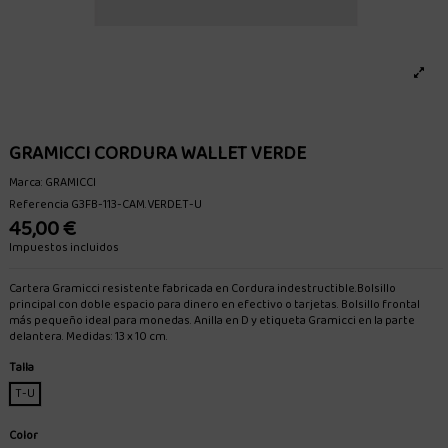
GRAMICCI CORDURA WALLET VERDE
Marca:
GRAMICCI
Referencia
G3FB-113-CAM.VERDE.T-U
45,00 €
Impuestos incluidos
Cartera Gramicci resistente fabricada en Cordura indestructible.Bolsillo
principal con doble espacio para dinero en efectivo o tarjetas. Bolsillo frontal
más pequeño ideal para monedas. Anilla en D y etiqueta Gramicci en la parte
delantera. Medidas: 13 x 10 cm.
Talla
T-U
Color