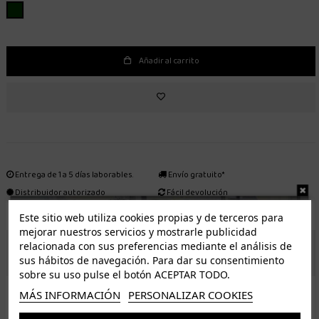
VERDE
Añadir al carrito
Entrega de 1 a 5 días laborables.
Envío gratuito*
Distribuidor autorizado
Fácil devolución
Este sitio web utiliza cookies propias y de terceros para
mejorar nuestros servicios y mostrarle publicidad
relacionada con sus preferencias mediante el análisis de
ENVÍO GRATUITO *
sus hábitos de navegación. Para dar su consentimiento
sobre su uso pulse el botón ACEPTAR TODO.
ISLAS CANARIAS
MÁS INFORMACIÓN
PERSONALIZAR COOKIES
Tenerife 3.50€. Gratis a partir de 50€