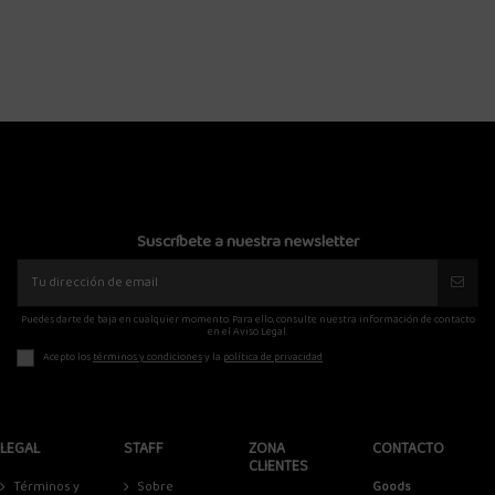
WE ARE NOT FRIENDS UTILITARY W
NEGRO
30,00 €
Suscríbete a nuestra newsletter
Puedes darte de baja en cualquier momento. Para ello, consulte nuestra información de contacto
en el Aviso Legal.
Acepto los
términos y condiciones
y la
política de privacidad
LEGAL
STAFF
ZONA
CONTACTO
CLIENTES
Términos y
Sobre
Goods