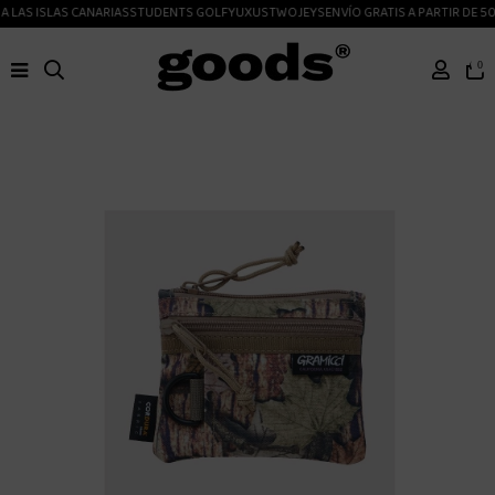
 LAS ISLAS CANARIAS
STUDENTS GOLF
YUXUS
TWOJEYS
ENVÍO GRATIS A PARTIR DE 50
0