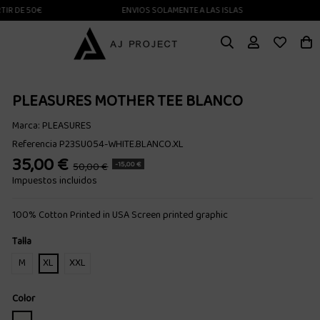
DE 50€
ENVIOS SOLAMENTE A LAS ISLAS CANARIAS
PLEASURES MOTHER TEE BLANCO
Marca:
PLEASURES
Referencia
P23SU054-WHITE.BLANCO.XL
35,00 €
-15,00 €
50,00 €
Impuestos incluidos
100% Cotton Printed in USA Screen printed graphic
Talla
M
XL
XXL
Color
BLANCO