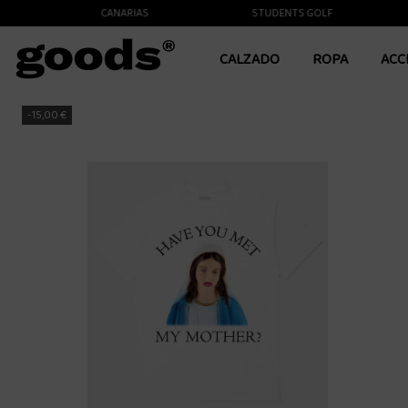
TE A LAS ISLAS CANARIAS
STUDENTS GOLF
CALZADO
ROPA
ACC
-15,00 €