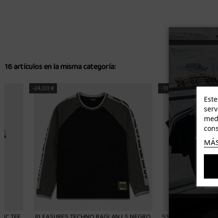
16 artículos en la misma categoría:
-13,00 €
-35,00 €
Este
serv
medi
cons
MÁS