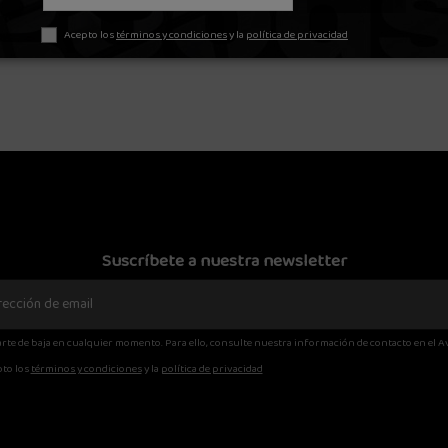
M
Acepto los
términos y condiciones
y la
política de privacidad
Y
OBEY RIB TANK 2 PACK BLANCO
GRAMIC
42,00 €
 €
60,00 €


rrito
Añadir al carrito
Suscríbete a nuestra newsletter
rte de baja en cualquier momento. Para ello, consulte nuestra información de contacto en el Av
to los
términos y condiciones
y la
política de privacidad