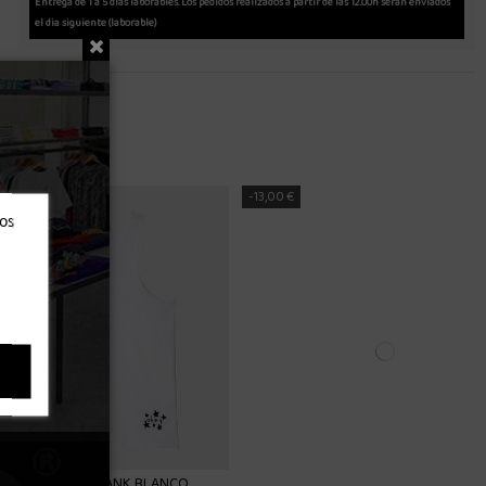
Entrega de 1 a 5 días laborables. Los pedidos realizados a partir de las 12.00h serán enviados
el dia siguiente (laborable)
-12,60 €
ros