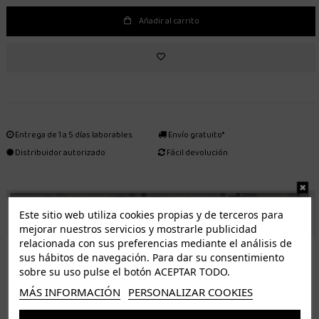
Añadir al carrito
Entrega de 1 a 5 días laborables.
Envío gratuito*
Distribuidor autorizado
Fácil devolución
ENVÍO GRATUITO *
Este sitio web utiliza cookies propias y de terceros para
mejorar nuestros servicios y mostrarle publicidad
relacionada con sus preferencias mediante el análisis de
ISLAS CANARIAS
sus hábitos de navegación. Para dar su consentimiento
Tenerife 3.50€. Gratis a partir de 50€
sobre su uso pulse el botón ACEPTAR TODO.
Resto de islas 5€. Gratis a partir de 50€
MÁS INFORMACIÓN
PERSONALIZAR COOKIES
Entrega de 1 a 5 días laborables. Los pedidos realizados a partir de las 12.00h serán enviados el
dia siguiente (laborable)