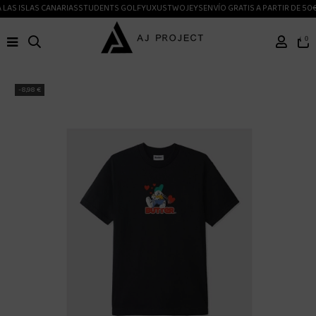
LAS ISLAS CANARIAS
STUDENTS GOLF
YUXUS
TWOJEYS
ENVÍO GRATIS A PARTIR DE 50€
0
-8,98 €