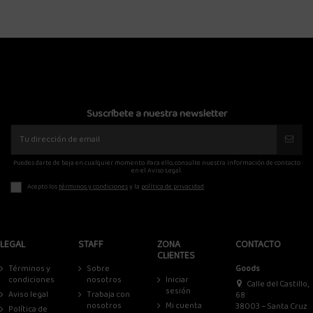
Suscríbete a nuestra newsletter
Puedes darte de baja en cualquier momento. Para ello, consulte nuestra información de contacto
en el Aviso Legal.
Acepto los
términos y condiciones
y la
política de privacidad
LEGAL
STAFF
ZONA
CONTACTO
CLIENTES
Términos y
Sobre
Goods
condiciones
nosotros
Iniciar
Calle del Castillo,
sesión
Aviso legal
Trabaja con
68
nosotros
Mi cuenta
38003 – Santa Cruz
Política de