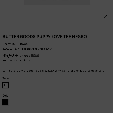
BUTTER GOODS PUPPY LOVE TEE NEGRO
Marca:
BUTTERGOODS
Referencia
BUTPUPPYTBLK.NEGRO.XL
35,92 €
-8,98 €
44,90 €
Impuestos incluidos
Camiseta 100 % algodón de 6,5 oz (220 g/m²) Serigrafía en la parte delantera
Talla
XL
Color
NEGRO