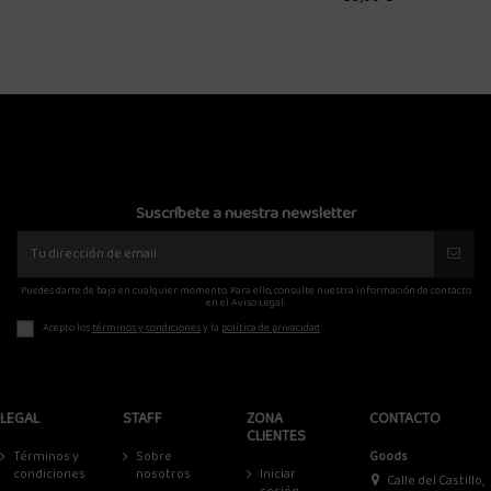
Suscríbete a nuestra newsletter
Puedes darte de baja en cualquier momento. Para ello, consulte nuestra información de contacto
en el Aviso Legal.
Acepto los
términos y condiciones
y la
política de privacidad
LEGAL
STAFF
ZONA
CONTACTO
CLIENTES
Términos y
Sobre
Goods
condiciones
nosotros
Iniciar
Calle del Castillo,