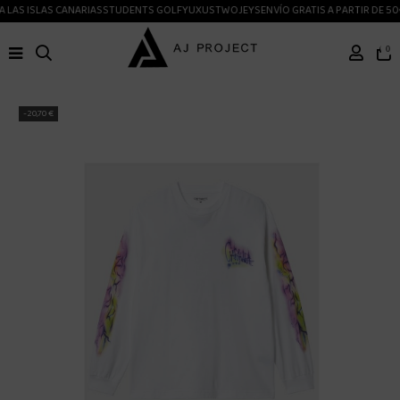
 LAS ISLAS CANARIAS
STUDENTS GOLF
YUXUS
TWOJEYS
ENVÍO GRATIS A PARTIR DE 50
0
-20,70 €