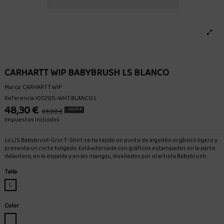
CARHARTT WIP BABYBRUSH LS BLANCO
Marca:
CARHARTT WIP
Referencia
I032125-WHT.BLANCO.L
48,30 €
-20,70 €
69,00 €
Impuestos incluidos
La L/S Babybrush Grin T-Shirt se ha tejido en punto de algodón orgánico ligero y
presenta un corte holgado. Está adornada con gráficos estampados en la parte
delantera, en la espalda y en las mangas, diseñados por el artista Babybrush.
Talla
L
Color
BLANCO