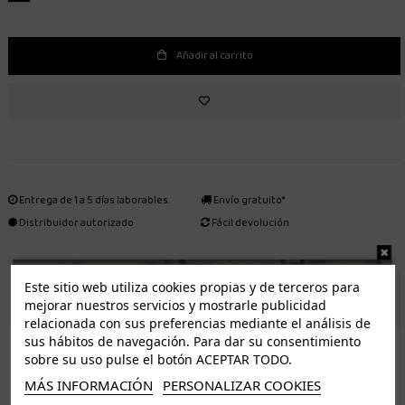
Añadir al carrito
Entrega de 1 a 5 días laborables.
Envío gratuito*
Distribuidor autorizado
Fácil devolución
Este sitio web utiliza cookies propias y de terceros para
ENVÍO GRATUITO *
mejorar nuestros servicios y mostrarle publicidad
relacionada con sus preferencias mediante el análisis de
sus hábitos de navegación. Para dar su consentimiento
ISLAS CANARIAS
sobre su uso pulse el botón ACEPTAR TODO.
Tenerife 3.50€. Gratis a partir de 50€
MÁS INFORMACIÓN
PERSONALIZAR COOKIES
Resto de islas 5€. Gratis a partir de 50€