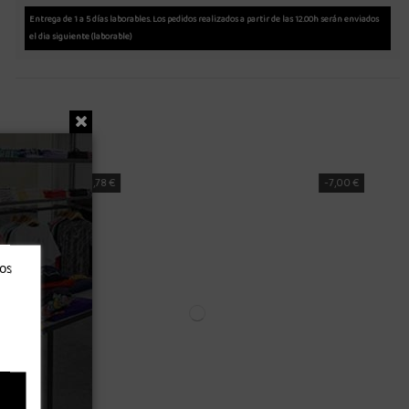
Entrega de 1 a 5 días laborables. Los pedidos realizados a partir de las 12.00h serán enviados
el dia siguiente (laborable)
-6,98 €
ros