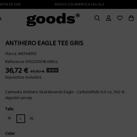
R DE 50€
ENVIOS SOLAMENTE A LAS ISLAS CANARIAS
A
ANTIHERO EAGLE TEE GRIS
Marca:
ANTIHERO
Referencia
51020001K.GRIS.L
36,72 €
-9,18 €
45,90 €
Impuestos incluidos
Camiseta Antihero Skateboards Eagle - Carbón/Multi 6.0 oz, 100 %
algodón jersey.
Talla
M
L
XL
Color