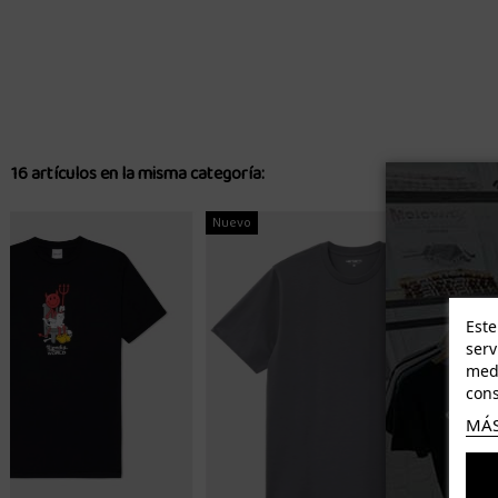
16 artículos en la misma categoría:
-7,00 €
-9,78 €
Este
serv
medi
cons
MÁS