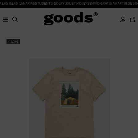
LAS ISLAS CANARIAS
STUDENTS GOLF
YUXUS
TWOJEYS
ENVÍO GRATIS A PARTIR DE 50
0
-12,00 €