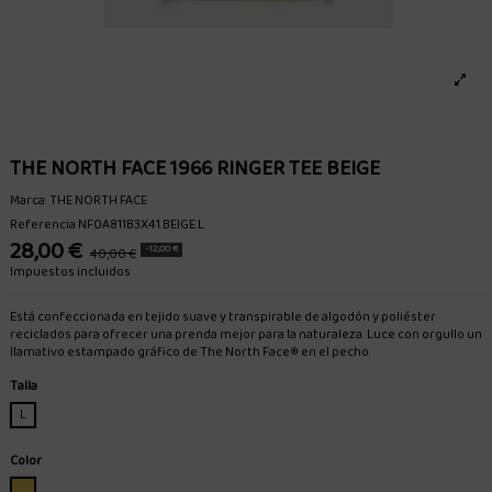
THE NORTH FACE 1966 RINGER TEE BEIGE
Marca:
THE NORTH FACE
Referencia
NF0A811B3X41.BEIGE.L
28,00 €
-12,00 €
40,00 €
Impuestos incluidos
Está confeccionada en tejido suave y transpirable de algodón y poliéster
reciclados para ofrecer una prenda mejor para la naturaleza. Luce con orgullo un
llamativo estampado gráfico de The North Face® en el pecho.
Talla
L
Color
BEIGE