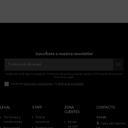
28,00 €
40,00 €
Suscríbete a nuestra newsletter
Puedes darte de baja en cualquier momento. Para ello, consulte nuestra información de contacto
en el Aviso Legal.
Acepto los
términos y condiciones
y la
política de privacidad
LEGAL
STAFF
ZONA
CONTACTO
CLIENTES
Términos y
Sobre
Goods
condiciones
nosotros
Iniciar
Calle del Castillo,
sesión
Aviso legal
Trabaja con