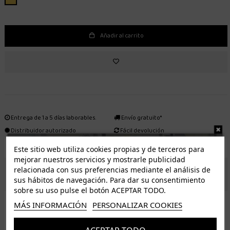
Añadir al carrito
Entrega de 1 a 5 días laborables.
Envío gratuito*
Distribuidor autorizado
Fácil devolución
Este sitio web utiliza cookies propias y de terceros para
mejorar nuestros servicios y mostrarle publicidad
relacionada con sus preferencias mediante el análisis de
ENVÍO GRATUITO *
sus hábitos de navegación. Para dar su consentimiento
sobre su uso pulse el botón ACEPTAR TODO.
ISLAS CANARIAS
MÁS INFORMACIÓN
PERSONALIZAR COOKIES
Tenerife 3.50€. Gratis a partir de 50€
Resto de islas 5€. Gratis a partir de 50€