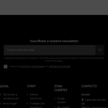
Suscríbete a nuestra newsletter
Puedes darte de baja en cualquier momento. Para ello, consulte nuestra información de contacto
en el Aviso Legal.
Acepto los
términos y condiciones
y la
política de privacidad
LEGAL
STAFF
ZONA
CONTACTO
CLIENTES
Términos y
Sobre
Goods
condiciones
nosotros
Iniciar
Calle del Castillo,
sesión
Aviso legal
Trabaja con
68
nosotros
Mi cuenta
38003 – Santa Cruz