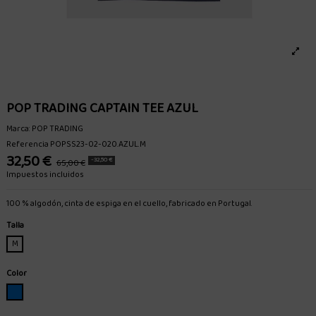
POP TRADING CAPTAIN TEE AZUL
Marca:
POP TRADING
Referencia
POPSS23-02-020.AZUL.M
32,50 €
-32,50 €
65,00 €
Impuestos incluidos
100 % algodón, cinta de espiga en el cuello, fabricado en Portugal.
Talla
M
Color
AZUL