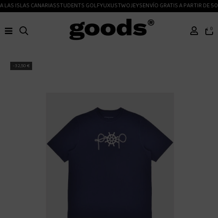
 LAS ISLAS CANARIAS
STUDENTS GOLF
YUXUS
TWOJEYS
ENVÍO GRATIS A PARTIR DE 50
0
-32,50 €