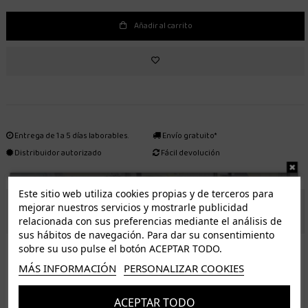
Añadir al carrito
Entrega de 1 a 5 días laborables.
Envío gratuito*
Distribuidor autorizado
Fácil devolución
Este sitio web utiliza cookies propias y de terceros para
mejorar nuestros servicios y mostrarle publicidad
ENVÍO GRATUITO *
relacionada con sus preferencias mediante el análisis de
sus hábitos de navegación. Para dar su consentimiento
ISLAS CANARIAS
sobre su uso pulse el botón ACEPTAR TODO.
Tenerife 3.50€. Gratis a partir de 50€
MÁS INFORMACIÓN
PERSONALIZAR COOKIES
Resto de islas 5€. Gratis a partir de 50€
Entrega de 1 a 5 días laborables. Los pedidos realizados a partir de las 12.00h serán enviados el
ACEPTAR TODO