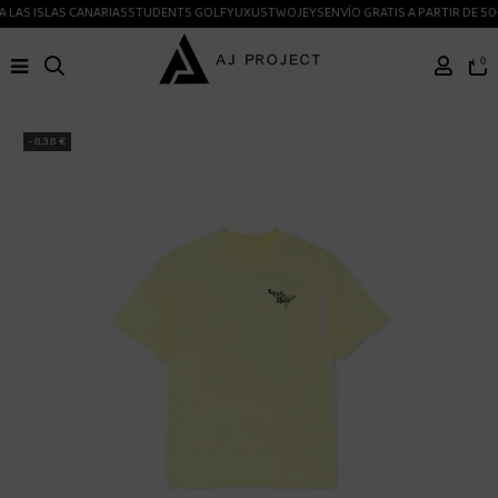
 LAS ISLAS CANARIAS
STUDENTS GOLF
YUXUS
TWOJEYS
ENVÍO GRATIS A PARTIR DE 50
0
-8,38 €