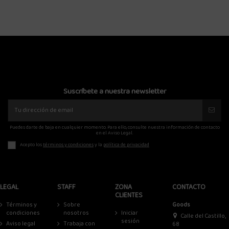
Suscríbete a nuestra newsletter
Puedes darte de baja en cualquier momento. Para ello, consulte nuestra información de contacto
en el Aviso Legal.
Acepto los
términos y condiciones
y la
política de privacidad
LEGAL
STAFF
ZONA
CONTACTO
CLIENTES
Términos y
Sobre
Goods
condiciones
nosotros
Iniciar
Calle del Castillo,
sesión
Aviso legal
Trabaja con
68