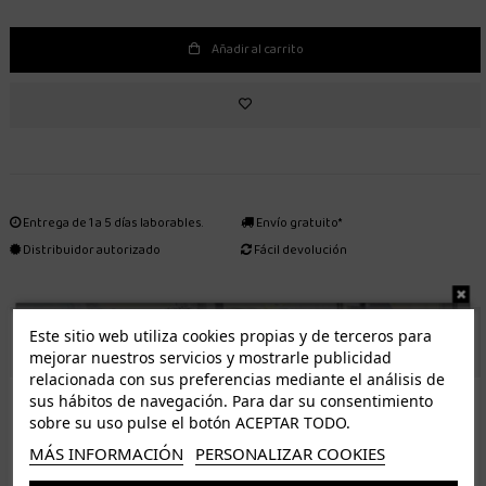
Añadir al carrito
Entrega de 1 a 5 días laborables.
Envío gratuito*
Distribuidor autorizado
Fácil devolución
Este sitio web utiliza cookies propias y de terceros para
ENVÍO GRATUITO *
mejorar nuestros servicios y mostrarle publicidad
relacionada con sus preferencias mediante el análisis de
ISLAS CANARIAS
sus hábitos de navegación. Para dar su consentimiento
Tenerife 3.50€. Gratis a partir de 50€
sobre su uso pulse el botón ACEPTAR TODO.
Resto de islas 5€. Gratis a partir de 50€
MÁS INFORMACIÓN
PERSONALIZAR COOKIES
Entrega de 1 a 5 días laborables. Los pedidos realizados a partir de las 12.00h serán enviados el