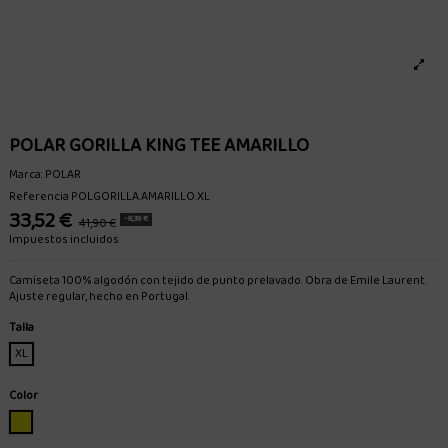
POLAR GORILLA KING TEE AMARILLO
Marca:
POLAR
Referencia
POLGORILLA.AMARILLO.XL
33,52 €
-8,38 €
41,90 €
Impuestos incluidos
Camiseta 100% algodón con tejido de punto prelavado. Obra de Emile Laurent.
Ajuste regular, hecho en Portugal.
Talla
XL
Color
AMARILLO