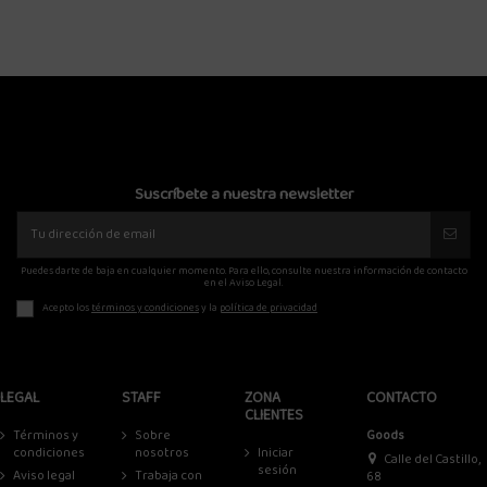
Suscríbete a nuestra newsletter
Puedes darte de baja en cualquier momento. Para ello, consulte nuestra información de contacto
en el Aviso Legal.
Acepto los
términos y condiciones
y la
política de privacidad
LEGAL
STAFF
ZONA
CONTACTO
CLIENTES
Términos y
Sobre
Goods
condiciones
nosotros
Iniciar
Calle del Castillo,
sesión
Aviso legal
Trabaja con
68