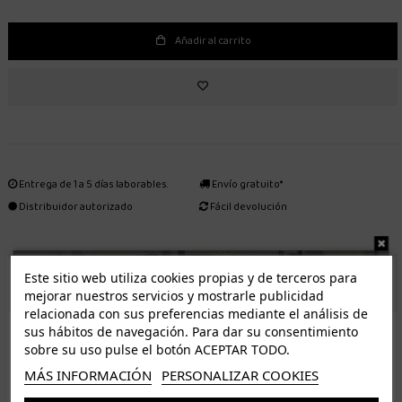
Añadir al carrito
Entrega de 1 a 5 días laborables.
Envío gratuito*
Distribuidor autorizado
Fácil devolución
Este sitio web utiliza cookies propias y de terceros para
ENVÍO GRATUITO *
mejorar nuestros servicios y mostrarle publicidad
relacionada con sus preferencias mediante el análisis de
ISLAS CANARIAS
sus hábitos de navegación. Para dar su consentimiento
Tenerife 3.50€. Gratis a partir de 50€
sobre su uso pulse el botón ACEPTAR TODO.
Resto de islas 5€. Gratis a partir de 50€
MÁS INFORMACIÓN
PERSONALIZAR COOKIES
Entrega de 1 a 5 días laborables. Los pedidos realizados a partir de las 12.00h serán enviados el