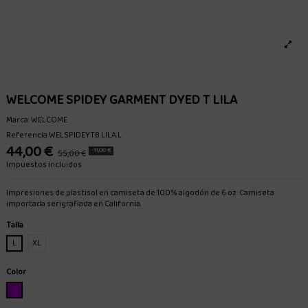
WELCOME SPIDEY GARMENT DYED T LILA
Marca:
WELCOME
Referencia
WELSPIDEYTB.LILA.L
44,00 €
-11,00 €
55,00 €
Impuestos incluidos
Impresiones de plastisol en camiseta de 100% algodón de 6 oz. Camiseta
importada serigrafiada en California.
Talla
L
XL
Color
LILA