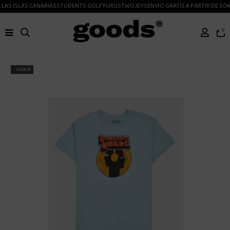
LAS ISLAS CANARIAS
STUDENTS GOLF
YUXUS
TWOJEYS
ENVÍO GRATIS A PARTIR DE 50€
0
-18,00 €