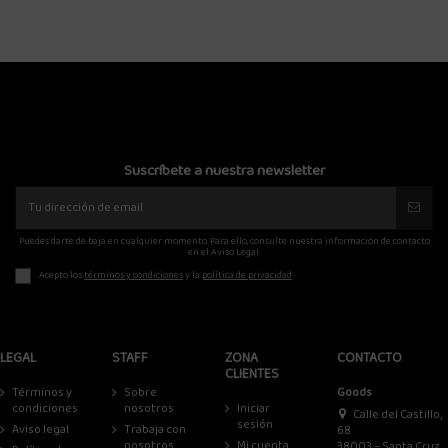
Suscríbete a nuestra newsletter
Puedes darte de baja en cualquier momento. Para ello, consulte nuestra información de contacto
en el Aviso Legal.
Acepto los
términos y condiciones
y la
política de privacidad
LEGAL
STAFF
ZONA
CONTACTO
CLIENTES
Términos y
Sobre
Goods
condiciones
nosotros
Iniciar
Calle del Castillo,
sesión
Aviso legal
Trabaja con
68
nosotros
Mi cuenta
38003 – Santa Cruz