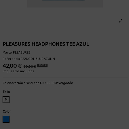
PLEASURES HEADPHONES TEE AZUL
Marca:
PLEASURES
Referencia
P22U001-BLUE.AZUL.M
42,00 €
-18,00 €
60,00 €
Impuestos incluidos
Colaboración oficial con UNKLE. 100% algodón.
Talla
M
Color
AZUL