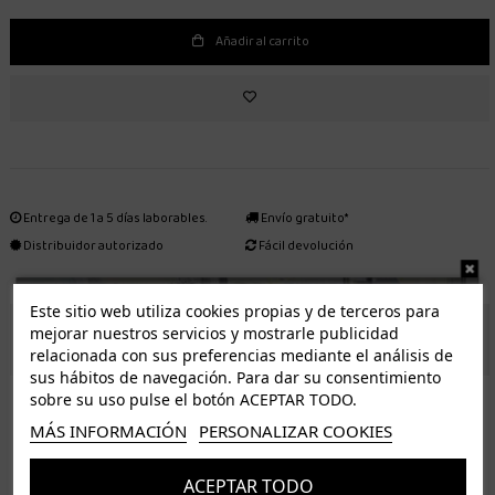
Añadir al carrito
Entrega de 1 a 5 días laborables.
Envío gratuito*
Distribuidor autorizado
Fácil devolución
Este sitio web utiliza cookies propias y de terceros para
mejorar nuestros servicios y mostrarle publicidad
ENVÍO GRATUITO *
relacionada con sus preferencias mediante el análisis de
sus hábitos de navegación. Para dar su consentimiento
ISLAS CANARIAS
sobre su uso pulse el botón ACEPTAR TODO.
Tenerife 3.50€. Gratis a partir de 50€
MÁS INFORMACIÓN
PERSONALIZAR COOKIES
Resto de islas 5€. Gratis a partir de 50€
Entrega de 1 a 5 días laborables. Los pedidos realizados a partir de las 12.00h serán enviados el
ACEPTAR TODO