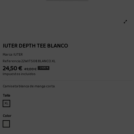
IUTER DEPTH TEE BLANCO
Marca:
IUTER
Referencia
22WITS08.BLANCO.XL
24,50 €
-24,50 €
49,00 €
Impuestos incluidos
Camiseta blanca de manga corta.
Talla
XL
Color
BLANCO