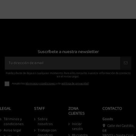
Suscríbete a nuestra newsletter
Puedes darte de baja en cualquier momento. Para ello, consulte nuestra información de contacto
en el Aviso Legal.
Acepto los
términos y condiciones
y la
política de privacidad
LEGAL
STAFF
ZONA
CONTACTO
CLIENTES
Términos y
Sobre
Goods
condiciones
nosotros
Iniciar
Calle del Castillo,
sesión
Aviso legal
Trabaja con
68
nosotros
Mi cuenta
38003 – Santa Cruz