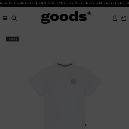
 LAS ISLAS CANARIAS
STUDENTS GOLF
YUXUS
TWOJEYS
ENVÍO GRATIS A PARTIR DE 50
0
-24,50 €