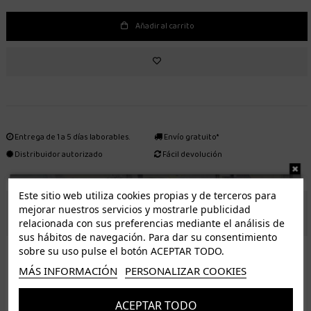
Añadir al carrito
Entrega de 1 a 5 días laborables.
Envío gratuito*
Distribuidor autorizado
Fácil devolución
Este sitio web utiliza cookies propias y de terceros para
mejorar nuestros servicios y mostrarle publicidad
ENVÍO GRATUITO *
relacionada con sus preferencias mediante el análisis de
sus hábitos de navegación. Para dar su consentimiento
ISLAS CANARIAS
sobre su uso pulse el botón ACEPTAR TODO.
Tenerife 3.50€. Gratis a partir de 50€
MÁS INFORMACIÓN
PERSONALIZAR COOKIES
Resto de islas 5€. Gratis a partir de 50€
Entrega de 1 a 5 días laborables. Los pedidos realizados a partir de las 12.00h serán enviados el
ACEPTAR TODO