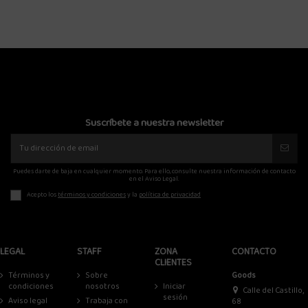
Suscríbete a nuestra newsletter
Puedes darte de baja en cualquier momento. Para ello, consulte nuestra información de contacto
en el Aviso Legal.
Acepto los
términos y condiciones
y la
política de privacidad
LEGAL
STAFF
ZONA
CONTACTO
CLIENTES
Términos y
Sobre
Goods
condiciones
nosotros
Iniciar
Calle del Castillo,
sesión
Aviso legal
Trabaja con
68