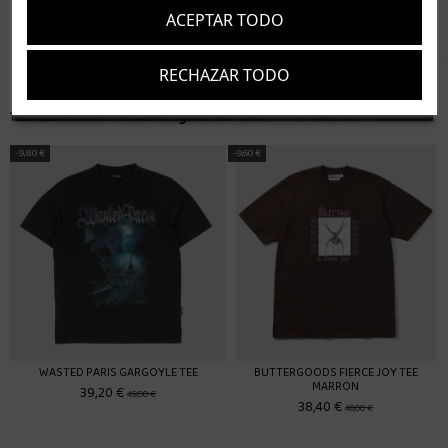
dia siguiente (laborable)
ACEPTAR TODO
RECHAZAR TODO
Suscríbete
Acepto los
términos y condiciones
y la
política de privacidad
16 artículos en la misma categoría:
-9,60 €
-9,80 €
BUTTERGOODS FIERCE JOY TEE
MARRON
38,40 €
CARHARTT WIP LINK SCRIPT TEE
48,00 €
BLANCO
39,20 €
49,00 €