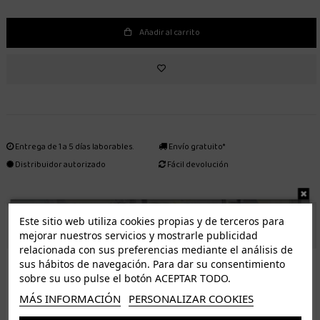
Añadir al carrito
Entrega de 1 a 5 días laborables.
Envío gratuito*
Distribuidor autorizado
Fácil devolución
Este sitio web utiliza cookies propias y de terceros para
ENVÍO GRATUITO *
mejorar nuestros servicios y mostrarle publicidad
relacionada con sus preferencias mediante el análisis de
ISLAS CANARIAS
sus hábitos de navegación. Para dar su consentimiento
Tenerife 3.50€. Gratis a partir de 50€
sobre su uso pulse el botón ACEPTAR TODO.
Resto de islas 5€. Gratis a partir de 50€
MÁS INFORMACIÓN
PERSONALIZAR COOKIES
Entrega de 1 a 5 días laborables. Los pedidos realizados a partir de las 12.00h serán enviados el