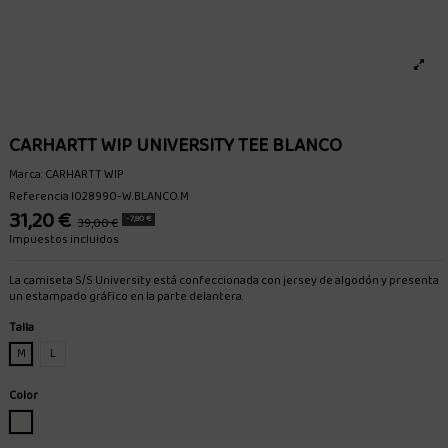
CARHARTT WIP UNIVERSITY TEE BLANCO
Marca:
CARHARTT WIP
Referencia
I028990-W.BLANCO.M
31,20 €
-7,80 €
39,00 €
Impuestos incluidos
La camiseta S/S University está confeccionada con jersey de algodón y presenta
un estampado gráfico en la parte delantera.
Talla
M
L
Color
BLANCO