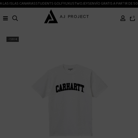
 LAS ISLAS CANARIAS
STUDENTS GOLF
YUXUS
TWOJEYS
ENVÍO GRATIS A PARTIR DE 50
0
-7,80 €