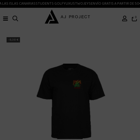
 LAS ISLAS CANARIAS
STUDENTS GOLF
YUXUS
TWOJEYS
ENVÍO GRATIS A PARTIR DE 50
0
-8,38 €