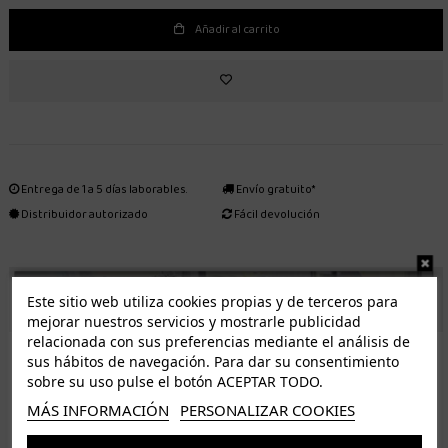
Añadir al carrito
Entrega de 1 a 5 días laborables.
Envío gratuito*
Distribuidor autorizado
Fácil devolución
ENVÍO GRATUITO *
Este sitio web utiliza cookies propias y de terceros para
mejorar nuestros servicios y mostrarle publicidad
relacionada con sus preferencias mediante el análisis de
ISLAS CANARIAS
sus hábitos de navegación. Para dar su consentimiento
Tenerife 3.50€. Gratis a partir de 50€
sobre su uso pulse el botón ACEPTAR TODO.
Resto de islas 5€. Gratis a partir de 50€
MÁS INFORMACIÓN
PERSONALIZAR COOKIES
Entrega de 1 a 5 días laborables. Los pedidos realizados a partir de las 12.00h serán enviados el
dia siguiente (laborable)