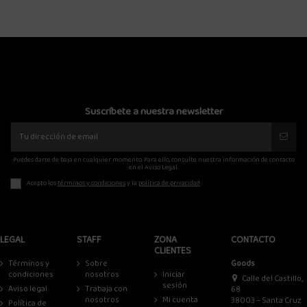
Suscríbete a nuestra newsletter
Puedes darte de baja en cualquier momento. Para ello, consulte nuestra información de contacto
en el Aviso Legal.
Acepto los
términos y condiciones
y la
política de privacidad
LEGAL
STAFF
ZONA
CONTACTO
CLIENTES
Términos y
Sobre
Goods
condiciones
nosotros
Iniciar
Calle del Castillo,
sesión
Aviso legal
Trabaja con
68
nosotros
Mi cuenta
38003 – Santa Cruz
Política de