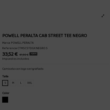
POWELL PERALTA CAB STREET TEE NEGRO
Marca:
POWELL PERALTA
Referencia
CTMSCSTDGX.NEGRO.S
33,52 €
-8,38 €
41,90 €
Impuestos incluidos
Camiseta con logo serigrafiado.
Talla
S
M
L
XXL
Color
NEGRO