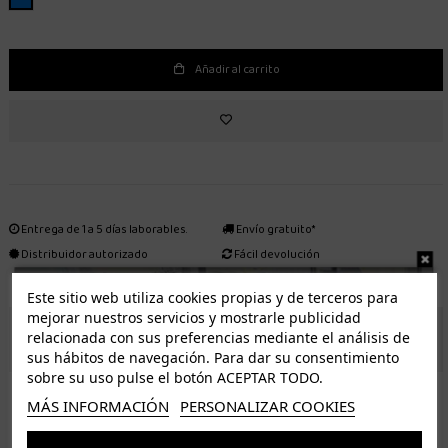
Añadir al carrito
Entrega de 1 a 5 días laborables.
Envío gratuito*
Distribuidor autorizado
Fácil devolución
Este sitio web utiliza cookies propias y de terceros para
mejorar nuestros servicios y mostrarle publicidad
ENVÍO GRATUITO *
relacionada con sus preferencias mediante el análisis de
sus hábitos de navegación. Para dar su consentimiento
sobre su uso pulse el botón ACEPTAR TODO.
ISLAS CANARIAS
MÁS INFORMACIÓN
PERSONALIZAR COOKIES
Tenerife 3.50€. Gratis a partir de 50€
Resto de islas 5€. Gratis a partir de 50€