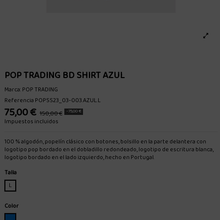
POP TRADING BD SHIRT AZUL
Marca:
POP TRADING
Referencia
POPSS23_03-003.AZUL.L
75,00 €
-75,00 €
150,00 €
Impuestos incluidos
100 % algodón, popelín clásico con botones, bolsillo en la parte delantera con
logotipo pop bordado en el dobladillo redondeado, logotipo de escritura blanca,
logotipo bordado en el lado izquierdo, hecho en Portugal.
Talla
L
Color
AZUL