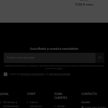
270,00 €
77,00 €
110,00 €
Suscríbete a nuestra newsletter
Puedes darte de baja en cualquier momento. Para ello, consulte nuestra información de contacto
en el Aviso Legal.
Acepto los
términos y condiciones
y la
política de privacidad
LEGAL
STAFF
ZONA
CONTACTO
CLIENTES
Términos y
Sobre
Goods
condiciones
nosotros
Iniciar
Calle del Castillo,