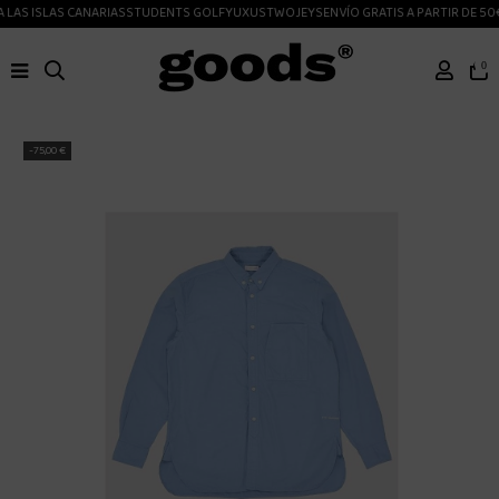
LAS ISLAS CANARIAS
STUDENTS GOLF
YUXUS
TWOJEYS
ENVÍO GRATIS A PARTIR DE 50€
0
-75,00 €