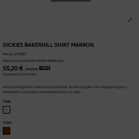
DICKIES BAKERHILL SHIRT MARRON
Marca:
DICKIES
Referencia
DK0A4Y12DBX1.MARRON.L
55,20 €
-13,80 €
69,00 €
Impuestos incluidos
Hecho de algodón suave y transpirable. Ajuste regular con mangas largas y
dobladillo recto para comodidad todos los días.
Talla
L
Color
MARRON