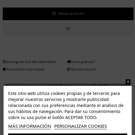
Añadir al carrito
Entrega de 1 a 5 días laborables.
Envío gratuito*
Distribuidor autorizado
Fácil devolución
Este sitio web utiliza cookies propias y de terceros para
ENVÍO GRATUITO *
mejorar nuestros servicios y mostrarle publicidad
relacionada con sus preferencias mediante el análisis de
ISLAS CANARIAS
sus hábitos de navegación. Para dar su consentimiento
Tenerife 3.50€. Gratis a partir de 50€
sobre su uso pulse el botón ACEPTAR TODO.
Resto de islas 5€. Gratis a partir de 50€
MÁS INFORMACIÓN
PERSONALIZAR COOKIES
Entrega de 1 a 5 días laborables. Los pedidos realizados a partir de las 12.00h serán enviados el