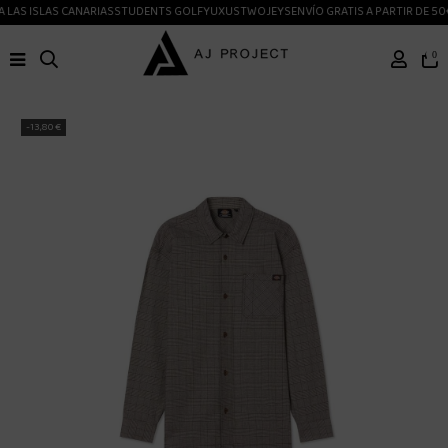
 LAS ISLAS CANARIAS
STUDENTS GOLF
YUXUS
TWOJEYS
ENVÍO GRATIS A PARTIR DE 50
0
-13,80 €