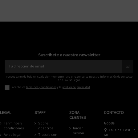
Suscríbete a nuestra newsletter
Puedes darte de baja en cualquier momento. Para ello, consulte nuestra información de contacto
en el Aviso Legal.
Acepto los
términos y condiciones
y la
política de privacidad
LEGAL
STAFF
ZONA
CONTACTO
CLIENTES
Términos y
Sobre
Goods
condiciones
nosotros
Iniciar
Calle del Castillo,
sesión
Aviso legal
Trabaja con
68