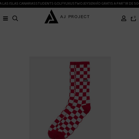
 LAS ISLAS CANARIAS
STUDENTS GOLF
YUXUS
TWOJEYS
ENVÍO GRATIS A PARTIR DE 50
0