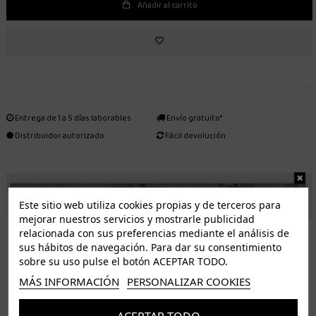
Añadir al carrito
Entrega de 1 a 5 días laborables.
Envío gratuito*
Distribuidor autorizado
Fácil devolución
ENVÍO GRATUITO *
Este sitio web utiliza cookies propias y de terceros para
mejorar nuestros servicios y mostrarle publicidad
ISLAS CANARIAS
relacionada con sus preferencias mediante el análisis de
Tenerife 3.50€. Gratis a partir de 50€
sus hábitos de navegación. Para dar su consentimiento
sobre su uso pulse el botón ACEPTAR TODO.
Resto de islas 5€. Gratis a partir de 50€
MÁS INFORMACIÓN
PERSONALIZAR COOKIES
Entrega de 1 a 5 días laborables. Los pedidos realizados a partir de las 12.00h serán enviados el
dia siguiente (laborable)