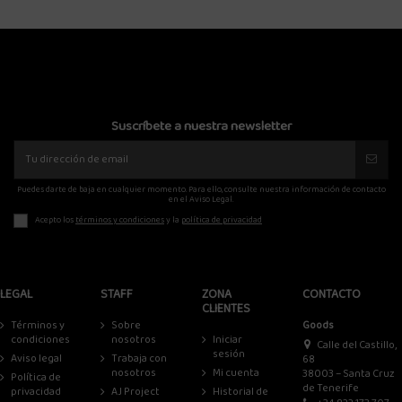
Suscríbete a nuestra newsletter
Puedes darte de baja en cualquier momento. Para ello, consulte nuestra información de contacto
en el Aviso Legal.
Acepto los
términos y condiciones
y la
política de privacidad
LEGAL
STAFF
ZONA
CONTACTO
CLIENTES
Términos y
Sobre
Goods
condiciones
nosotros
Iniciar
Calle del Castillo,
sesión
Aviso legal
Trabaja con
68
nosotros
Mi cuenta
38003 – Santa Cruz
Política de
de Tenerife
privacidad
AJ Project
Historial de