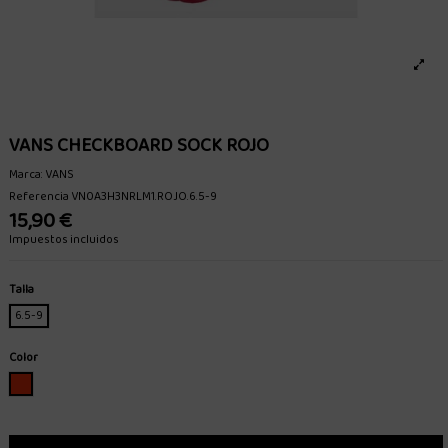
VANS CHECKBOARD SOCK ROJO
Marca:
VANS
Referencia
VN0A3H3NRLM1.ROJO.6.5-9
15,90 €
Impuestos incluidos
Talla
6.5-9
Color
ROJO