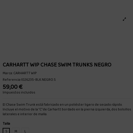
CARHARTT WIP CHASE SWIM TRUNKS NEGRO
Marca:
CARHARTT WIP
Referencia
I026235-BLK.NEGRO.S
59,00 €
Impuestos incluidos
El Chase Swim Trunk está fabricado en un poliéster ligero de secado rápido.
Incluye el motivo de la “C” de Carhartt bordado en la pierna izquierda, dos bolsillos
laterales e interior de malla.
Talla
S
M
L