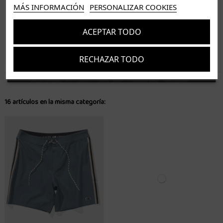
ISLAS CANARIAS
MÁS INFORMACIÓN
PERSONALIZAR COOKIES
Tenerife 3.50€. Gratis a partir de 50€
Resto de islas 5€. Gratis a partir de 50€
ACEPTAR TODO
Entrega de 1 a 5 días laborables. Los pedidos realizados a partir de las 12.00h serán enviados el
dia siguiente (laborable)
RECHAZAR TODO
Suscríbete
Acepto los
términos y condiciones
y la
política de privacidad
16 artículos en la misma categoría: