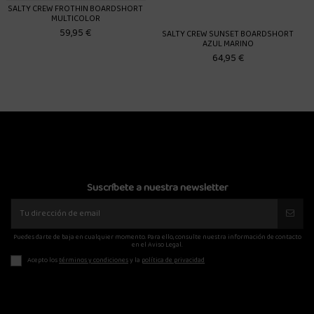
DSHORT
SALTY CREW SUNSET BOARDSHORT
RVCA NORTHERN 18 BOARDSH
AZUL MARINO
70,00 €
64,95 €
Suscríbete a nuestra newsletter
Puedes darte de baja en cualquier momento. Para ello, consulte nuestra información de contacto
en el Aviso Legal.
Acepto los
términos y condiciones
y la
política de privacidad