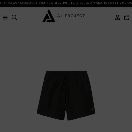
LAS ISLAS CANARIAS
STUDENTS GOLF
YUXUS
TWOJEYS
ENVÍO GRATIS A PARTIR DE 50€
0