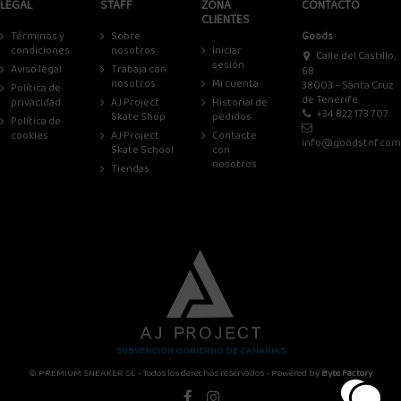
LEGAL
STAFF
ZONA
CONTACTO
CLIENTES
Términos y
Sobre
Goods
condiciones
nosotros
Iniciar
Calle del Castillo,
sesión
Aviso legal
Trabaja con
68
nosotros
Mi cuenta
38003 – Santa Cruz
Política de
de Tenerife
privacidad
AJ Project
Historial de
+34 822 173 707
Skate Shop
pedidos
Política de
cookies
AJ Project
Contacte
info@goodstnf.com
Skate School
con
nosotros
Tiendas
SUBVENCIÓN GOBIERNO DE CANARIAS
© PREMIUM SNEAKER SL - Todos los derechos reservados - Powered by
Byte Factory