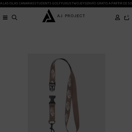
 LAS ISLAS CANARIAS
STUDENTS GOLF
YUXUS
TWOJEYS
ENVÍO GRATIS A PARTIR DE 50
0