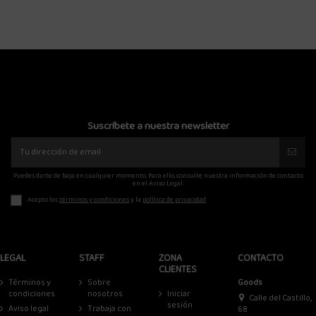
Suscríbete a nuestra newsletter
Puedes darte de baja en cualquier momento. Para ello, consulte nuestra información de contacto
en el Aviso Legal.
Acepto los
términos y condiciones
y la
política de privacidad
LEGAL
STAFF
ZONA
CONTACTO
CLIENTES
Términos y
Sobre
Goods
condiciones
nosotros
Iniciar
Calle del Castillo,
sesión
Aviso legal
Trabaja con
68