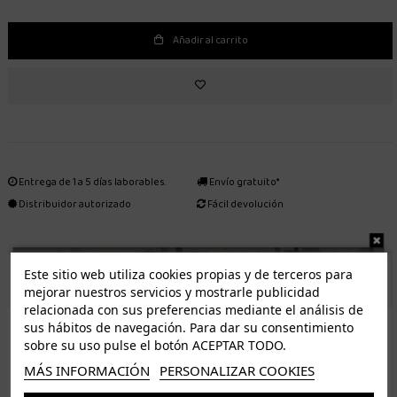
Añadir al carrito
Entrega de 1 a 5 días laborables.
Envío gratuito*
Distribuidor autorizado
Fácil devolución
Este sitio web utiliza cookies propias y de terceros para
ENVÍO GRATUITO *
mejorar nuestros servicios y mostrarle publicidad
relacionada con sus preferencias mediante el análisis de
ISLAS CANARIAS
sus hábitos de navegación. Para dar su consentimiento
Tenerife 3.50€. Gratis a partir de 50€
sobre su uso pulse el botón ACEPTAR TODO.
Resto de islas 5€. Gratis a partir de 50€
MÁS INFORMACIÓN
PERSONALIZAR COOKIES
Entrega de 1 a 5 días laborables. Los pedidos realizados a partir de las 12.00h serán enviados el