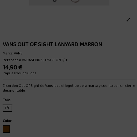
VANS OUT OF SIGHT LANYARD MARRON
Marca:
VANS
Referencia
VN0A5FI8DZ91.MARRON.T/U
14,90 €
Impuestos incluidos
El cordón Out Of Sight de Vans luce el logotipo de la marca y cuenta con un cierre
desmontable.
Talla
T/U
Color
MARRON