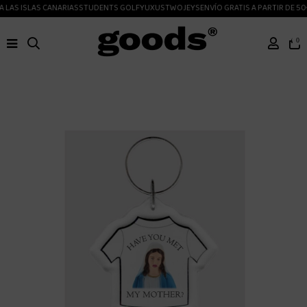
 LAS ISLAS CANARIAS
STUDENTS GOLF
YUXUS
TWOJEYS
ENVÍO GRATIS A PARTIR DE 50
0