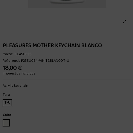
PLEASURES MOTHER KEYCHAIN BLANCO
Marca:
PLEASURES
Referencia
P23SU064-WHITE.BLANCO.T-U
18,00 €
Impuestos incluidos
Acrylic keychain
Talla
T-U
Color
BLANCO