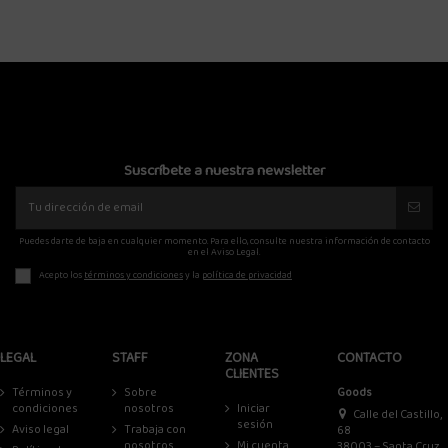
Suscríbete a nuestra newsletter
Puedes darte de baja en cualquier momento. Para ello, consulte nuestra información de contacto
en el Aviso Legal.
Acepto los
términos y condiciones
y la
política de privacidad
LEGAL
STAFF
ZONA
CONTACTO
CLIENTES
Términos y
Sobre
Goods
condiciones
nosotros
Iniciar
Calle del Castillo,
sesión
Aviso legal
Trabaja con
68
nosotros
Mi cuenta
38003 – Santa Cruz