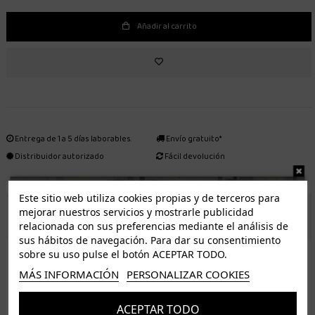
Añadir al carrito
Entrega de 1 a 5 días laborables.
Envío gratuito*
Distribuidor autorizado
Fácil devolución
Este sitio web utiliza cookies propias y de terceros para
mejorar nuestros servicios y mostrarle publicidad
ENVÍO GRATUITO *
relacionada con sus preferencias mediante el análisis de
sus hábitos de navegación. Para dar su consentimiento
ISLAS CANARIAS
sobre su uso pulse el botón ACEPTAR TODO.
Tenerife 3.50€. Gratis a partir de 50€
MÁS INFORMACIÓN
PERSONALIZAR COOKIES
Resto de islas 5€. Gratis a partir de 50€
Entrega de 1 a 5 días laborables. Los pedidos realizados a partir de las 12.00h serán enviados el
ACEPTAR TODO